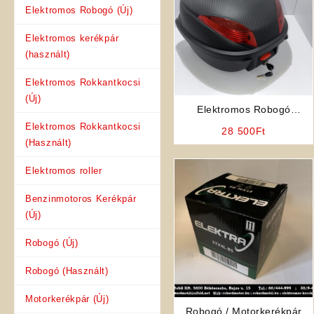
Elektromos Robogó (Új)
Elektromos kerékpár
(használt)
Elektromos Rokkantkocsi
(Új)
Elektromos Robogó
Sisaktartó Hátsó Doboz (35
Elektromos Rokkantkocsi
28 500
Ft
Literes)
(Használt)
Elektromos roller
Benzinmotoros Kerékpár
(Új)
Robogó (Új)
Robogó (Használt)
Motorkerékpár (Új)
Robogó / Motorkerékpár