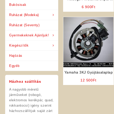
Alkatrész: Zselés
Bukósisak
6 900
Ft
Akkumulátor
Ruházat (Modeka)
Ruházat (Seventy)
Gyermekeknek Ajánljuk!
Kiegészítők
Hajózás
Egyéb
Yamaha 3KJ Gyújtásalaplap
12 500
Ft
Házhoz szállítás
A nagyobb méretű
járműveket (robogó,
elektromos kerékpár, quad,
rokkantocsi) igény szerint
házhozszállítjuk saját zárt