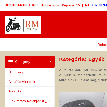
Skip
REKORD-MOBIL KFT. Békéscsaba, Bajza u. 15. | Tel:
+36 30 94
to
content
Robo
Kategória:
Egyéb 
Category
A Rekord Mobil Kft. 1996-os fe
Újdonság
Aktuális raktárkészletünkről ér
Mind a(z) 10 találat megjelenít
Aktuális Akcióink
Alkatrész
Elektromos Kerékpár (Új)