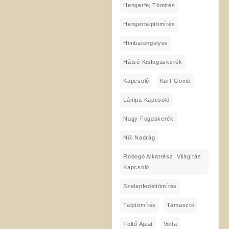
Hengerfej Tömités
Hengertalptömítés
Himbatengelyes
Hátsó Kisfogaskerék
Kapcsoló
Kürt-Gomb
Lámpa Kapcsoló
Nagy Fogaskerék
Női Nadrág
Robogó Alkatrész: Világítás
Kapcsoló
Szelepfedéltömítés
Talptömítés
Támasztó
Töltő Ajzat
Volta