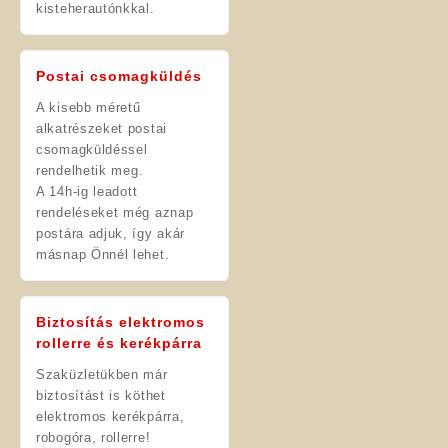
kisteherautónkkal.
Postai csomagküldés
A kisebb méretű
alkatrészeket postai
csomagküldéssel
rendelhetik meg.
A 14h-ig leadott
rendeléseket még aznap
postára adjuk, így akár
másnap Önnél lehet.
Biztosítás elektromos
rollerre és kerékpárra
Szaküzletükben már
biztosítást is köthet
elektromos kerékpárra,
robogóra, rollerre!