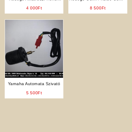
DIO CDI
Gumiköpeny (Cenew)
4 000
Ft
8 500
Ft
Yamaha Automata Szivató
5 500
Ft