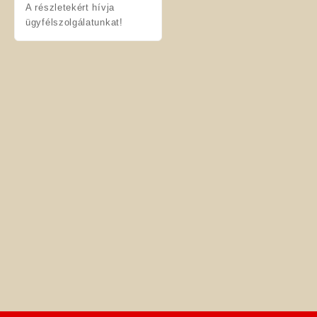
A részletekért hívja
ügyfélszolgálatunkat!