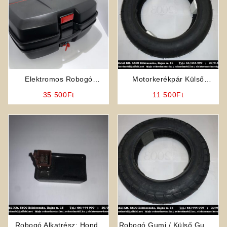
Elektromos Robogó
Motorkerékpár Külső
Sisaktartó Hátsó Doboz
130/70-12 Gumi /
35 500
Ft
11 500
Ft
(LOFTY)
Gumiköpeny (ANLAS)
Robogó Alkatrész: Honda
Robogó Gumi / Külső Gumi /