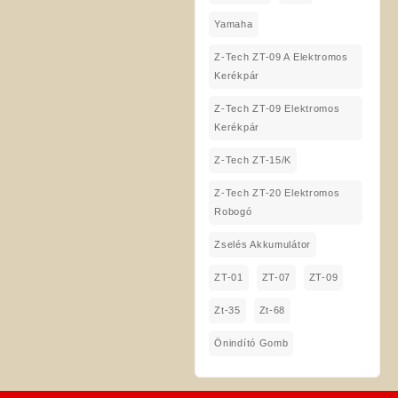
Yamaha
Z-Tech ZT-09 A Elektromos
Kerékpár
Z-Tech ZT-09 Elektromos
Kerékpár
Z-Tech ZT-15/K
Z-Tech ZT-20 Elektromos
Robogó
Zselés Akkumulátor
ZT-01
ZT-07
ZT-09
Zt-35
Zt-68
Önindító Gomb