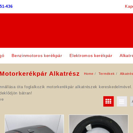
51-436
Kap
gó
Benzinmotoros kerékpár
Elektromos kerékpár
Alkatr
Motorkerékpár Alkatrész
Home
Termékek
Alkatré
nnállása óta foglalkozik motorkerékpár alkatrészek kereskedelmével.
deklődjön bátran!
ve