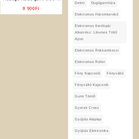
Dekni
Dugógarnitúra
10 (MITAS)
8 900
Ft
Elektromos Háromkerekű
Elektromos Kerékpár
Alkatrész: Litiumos Töltő
Ajzat
Elektromos Rokkantkocsi
Elektromos Roller
Fény Kapcsoló
Fényváltó
Fényváltó Kapcsoló
Gumi Tömlő
Gyerek Cross
Gyújtás Alaplap
Gyújtás Elektronika