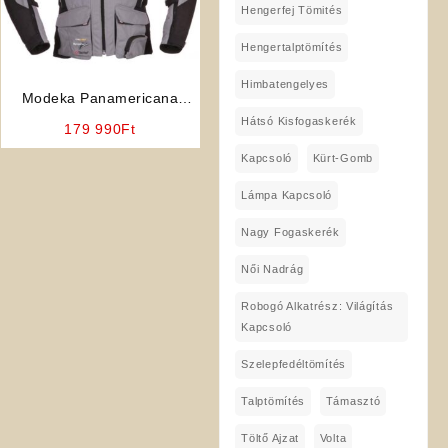
Hengerfej Tömités
Hengertalptömítés
Himbatengelyes
Modeka Panamericana
(Szürke) négy évszakos férfi
Hátsó Kisfogaskerék
179 990
Ft
motoros kabát
Kapcsoló
Kürt-Gomb
Lámpa Kapcsoló
Nagy Fogaskerék
Női Nadrág
Robogó Alkatrész: Világítás
Kapcsoló
Szelepfedéltömítés
Talptömítés
Támasztó
Töltő Ajzat
Volta