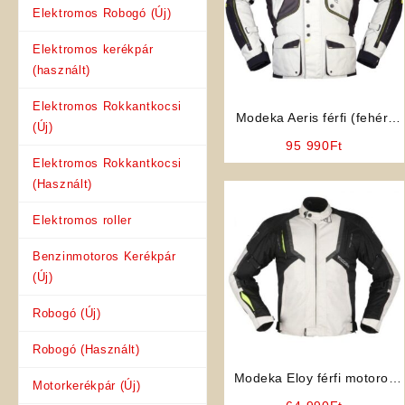
Elektromos Robogó (Új)
Elektromos kerékpár
(használt)
Elektromos Rokkantkocsi
Modeka Aeris férfi (fehér)
(Új)
motoros kabát
95 990
Ft
Elektromos Rokkantkocsi
(Használt)
Elektromos roller
Benzinmotoros Kerékpár
(Új)
Robogó (Új)
Robogó (Használt)
Modeka Eloy férfi motoros
Motorkerékpár (Új)
kabát