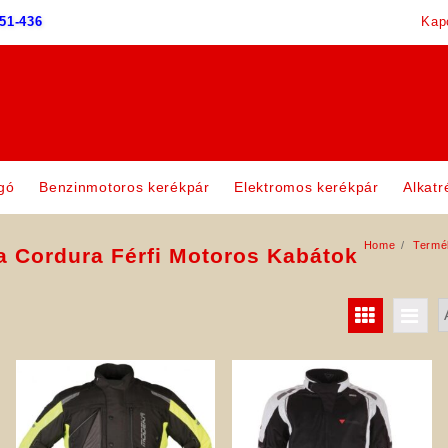
51-436
Kap
gó
Benzinmotoros kerékpár
Elektromos kerékpár
Alkatr
Home
Termé
 Cordura Férfi Motoros Kabátok