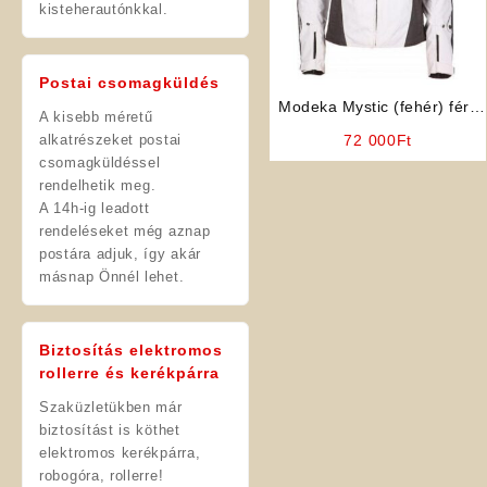
kisteherautónkkal.
Postai csomagküldés
Modeka Mystic (fehér) férfi
A kisebb méretű
motoros kabát
alkatrészeket postai
72 000
Ft
csomagküldéssel
rendelhetik meg.
A 14h-ig leadott
rendeléseket még aznap
postára adjuk, így akár
másnap Önnél lehet.
Biztosítás elektromos
rollerre és kerékpárra
Szaküzletükben már
biztosítást is köthet
elektromos kerékpárra,
robogóra, rollerre!