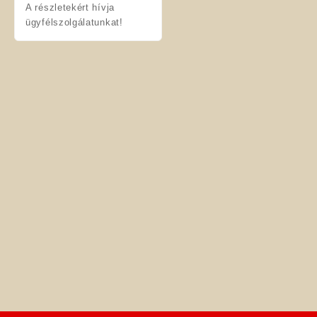
A részletekért hívja
ügyfélszolgálatunkat!