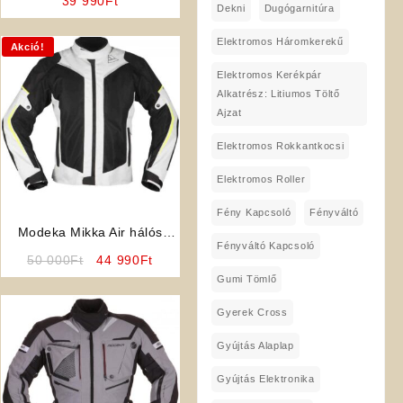
39 990
Ft
Dekni
Dugógarnitúra
Elektromos Háromkerekű
Akció!
Elektromos Kerékpár
Alkatrész: Litiumos Töltő
Ajzat
Elektromos Rokkantkocsi
Elektromos Roller
Fény Kapcsoló
Fényváltó
Modeka Mikka Air hálós
Fényváltó Kapcsoló
nyári férfi motoros Kabát
Original
Current
50 000
Ft
44 990
Ft
price
price
Gumi Tömlő
was:
is:
Gyerek Cross
50
44
000Ft.
990Ft.
Gyújtás Alaplap
Gyújtás Elektronika