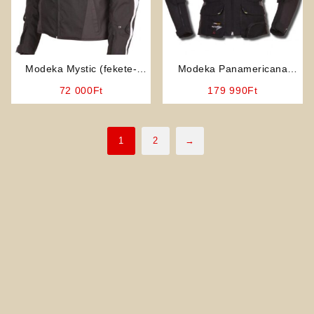
Modeka Mystic (fekete-
Modeka Panamericana
fehér) férfi motoros kabát
(Fekete) négy évszakos férfi
72 000
Ft
179 990
Ft
motoros kabát
1
2
→