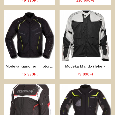
49 990
Ft
110 990
Ft
Modeka Kiano férfi motoros
Modeka Mando (fehér-
kabát
fekete 6XL – 12XL -ig) férfi
45 990
Ft
79 990
Ft
motoros kabát