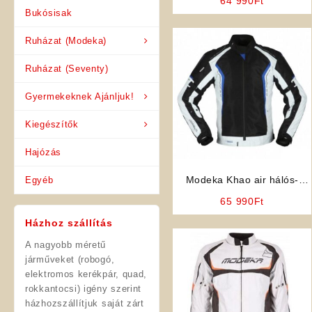
64 990
Ft
Bukósisak
Ruházat (Modeka)
Ruházat (Seventy)
Gyermekeknek Ajánljuk!
Kiegészítők
Hajózás
Modeka Khao air hálós-
Egyéb
vízálló membrános nyári
65 990
Ft
férfi motoros kabát
Házhoz szállítás
A nagyobb méretű
járműveket (robogó,
elektromos kerékpár, quad,
rokkantocsi) igény szerint
házhozszállítjuk saját zárt