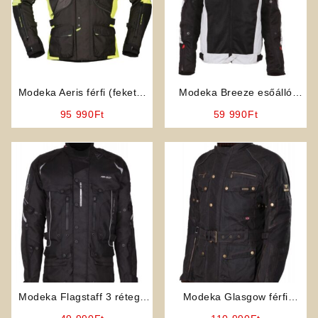
Modeka Aeris férfi (fekete-
Modeka Breeze esőálló
UV) motoros kabát
nyári hálós kabát
95 990
Ft
59 990
Ft
Modeka Flagstaff 3 rétegű
Modeka Glasgow férfi
12 nyitható szellőzővel
motoros kabát