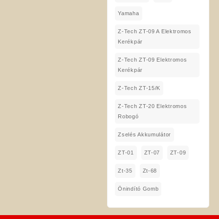
Yamaha
Z-Tech ZT-09 A Elektromos
Kerékpár
Z-Tech ZT-09 Elektromos
Kerékpár
Z-Tech ZT-15/K
Z-Tech ZT-20 Elektromos
Robogó
Zselés Akkumulátor
ZT-01
ZT-07
ZT-09
Zt-35
Zt-68
Önindító Gomb