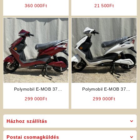
Elektromos Rokkantkocsi
360 000
Ft
21 500
Ft
Polymobil E-MOB 37
Polymobil E-MOB 37
Elektromos Robogó (Bordó
Elektromos Robogó (Fehér
299 000
Ft
299 000
Ft
Színben)
Színben)
Házhoz szállítás
Postai csomagküldés