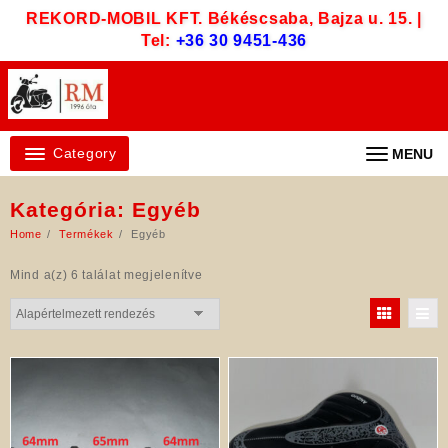
Skip
REKORD-MOBIL KFT. Békéscsaba, Bajza u. 15. |
to
Tel:
+36 30 9451-436
content
Category
MENU
Kategória:
Egyéb
Home
Termékek
Egyéb
Mind a(z) 6 találat megjelenítve