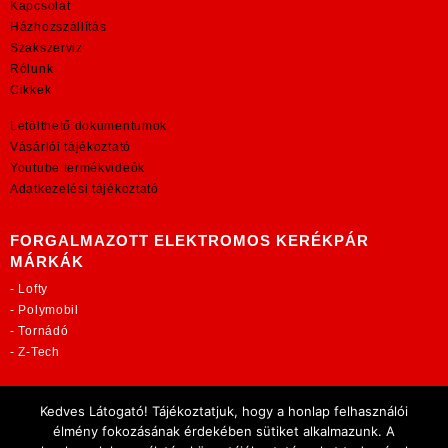
Kapcsolat
Házhozszállítás
Szakszerviz
Rólunk
Cikkek
Letölthető dokumentumok
Vásárlói tájékoztató
Youtube termékvideók
Adatkezelési tájékoztató
FORGALMAZOTT ELEKTROMOS KERÉKPÁR
MÁRKÁK
-
Lofty
-
Polymobil
-
Tornádó
-
Z-Tech
TOVÁBBI OLDALAINK:
Kedves Látogató! Tájékoztatjuk, hogy a honlap felhasználói
rekordmobil.hu
élmény fokozásának érdekében sütiket alkalmazunk. A
elektromos-kerekparbolt.hu