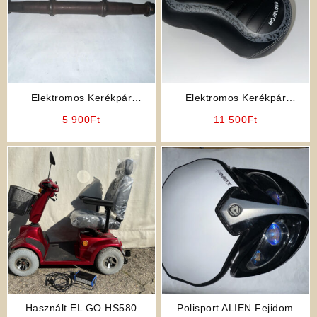
Elektromos Kerékpár
Elektromos Kerékpár
Alkatrész: Pedáltengely (1
Alkatrész: Ülés (Fekete
5 900
Ft
11 500
Ft
darab)
Színben)
Használt EL GO HS580
Polisport ALIEN Fejidom