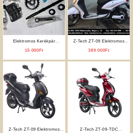
Elektromos Kerékpár
Z-Tech ZT-09 Elektromos
Alkatrész: Z-Tech ZT-09
Kerékpár (Robogó Jellegű)
15 000
Ft
389 000
Ft
Pedálgarnitúra
(Fehér)
Z-Tech ZT-09 Elektromos
Z-Tech ZT-09-TDC