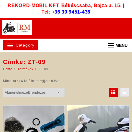
Skip
REKORD-MOBIL KFT. Békéscsaba, Bajza u. 15. |
to
Tel:
+36 30 9451-436
content
Category
MENU
Címke:
ZT-09
Home
Termékek
ZT-09
Mind a(z) 4 találat megjelenítve