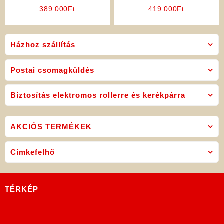
Robogó
Elektromos Robogó
389 000
Ft
419 000
Ft
(ÚJDONSÁG)
Házhoz szállítás
Postai csomagküldés
Biztosítás elektromos rollerre és kerékpárra
AKCIÓS TERMÉKEK
Címkefelhő
TÉRKÉP