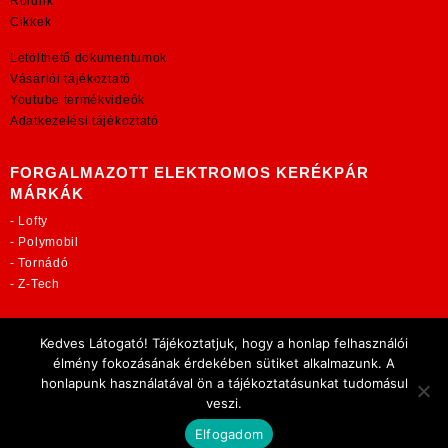
Rólunk
Cikkek
Letölthető dokumentumok
Vásárlói tájékoztató
Youtube termékvideók
Adatkezelési tájékoztató
FORGALMAZOTT ELEKTROMOS KERÉKPÁR
MÁRKÁK
-
Lofty
-
Polymobil
-
Tornádó
-
Z-Tech
TOVÁBBI OLDALAINK:
Kedves Látogató! Tájékoztatjuk, hogy a honlap felhasználói
rekordmobil.hu
élmény fokozásának érdekében sütiket alkalmazunk. A
elektromos-kerekparbolt.hu
honlapunk használatával ön a tájékoztatásunkat tudomásul
motorkerekparalkatreszek.hu
veszi.
Elfogadom
Copyright 2021 Rekord-Mobil Kft.