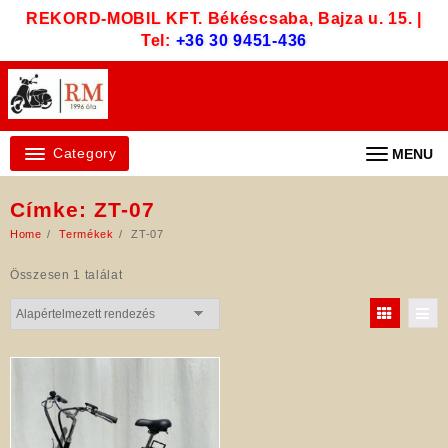
Skip
REKORD-MOBIL KFT. Békéscsaba, Bajza u. 15. |
to
Tel:
+36 30 9451-436
content
Category
MENU
Címke:
ZT-07
Home
Termékek
ZT-07
Összesen 1 találat