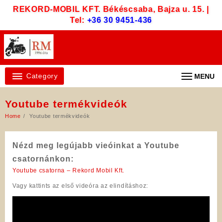
Skip
REKORD-MOBIL KFT. Békéscsaba, Bajza u. 15. |
to
Tel:
+36 30 9451-436
content
Category
MENU
Youtube termékvideók
Home
Youtube termékvideók
Nézd meg legújabb vieóinkat a Youtube
csatornánkon:
Youtube csatorna – Rekord Mobil Kft.
Vagy kattints az első videóra az elindításhoz: