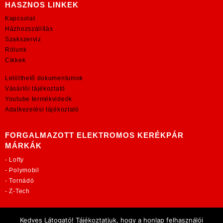
HASZNOS LINKEK
Kapcsolat
Házhozszállítás
Szakszerviz
Rólunk
Cikkek
Letölthető dokumentumok
Vásárlói tájékoztató
Youtube termékvideók
Adatkezelési tájékoztató
FORGALMAZOTT ELEKTROMOS KERÉKPÁR
MÁRKÁK
-
Lofty
-
Polymobil
-
Tornádó
-
Z-Tech
TOVÁBBI OLDALAINK:
Kedves Látogató! Tájékoztatjuk, hogy a honlap felhasználói
rekordmobil.hu