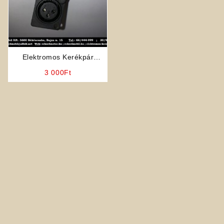
Elektromos Kerékpár
Alkatrész: Litiumos Töltő
3 000
Ft
Ajzat