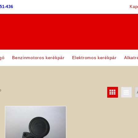
51-436
Kap
gó
Benzinmotoros kerékpár
Elektromos kerékpár
Alkatr
e