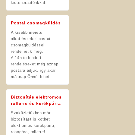
kisteherautónkkal.
Postai csomagküldés
A kisebb méretű
alkatrészeket postai
csomagküldéssel
rendelhetik meg.
A 14h-ig leadott
rendeléseket még aznap
postára adjuk, így akár
másnap Önnél lehet.
Biztosítás elektromos
rollerre és kerékpárra
Szaküzletükben már
biztosítást is köthet
elektromos kerékpárra,
robogóra, rollerre!