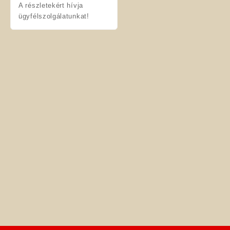
A részletekért hívja
ügyfélszolgálatunkat!