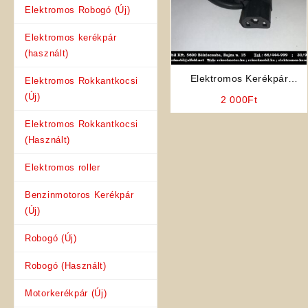
Elektromos Robogó (Új)
Elektromos kerékpár
(használt)
Elektromos Kerékpár
Elektromos Rokkantkocsi
Alkatrész: Három Pólusú
(Új)
2 000
Ft
akkumulátor kábel
Elektromos Rokkantkocsi
(Használt)
Elektromos roller
Benzinmotoros Kerékpár
(Új)
Robogó (Új)
Robogó (Használt)
Motorkerékpár (Új)