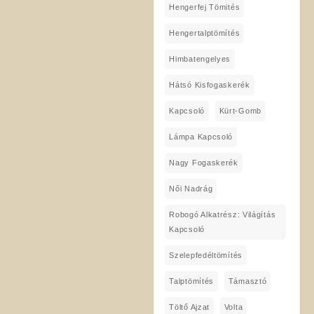
Hengerfej Tömités
Hengertalptömítés
Himbatengelyes
Hátsó Kisfogaskerék
Kapcsoló
Kürt-Gomb
Lámpa Kapcsoló
Nagy Fogaskerék
Női Nadrág
Robogó Alkatrész: Világítás
Kapcsoló
Szelepfedéltömítés
Talptömítés
Támasztó
Töltő Ajzat
Volta