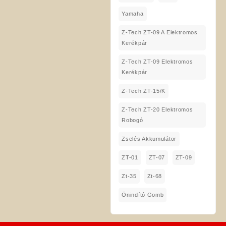
Yamaha
Z-Tech ZT-09 A Elektromos
Kerékpár
Z-Tech ZT-09 Elektromos
Kerékpár
Z-Tech ZT-15/K
Z-Tech ZT-20 Elektromos
Robogó
Zselés Akkumulátor
ZT-01
ZT-07
ZT-09
Zt-35
Zt-68
Önindító Gomb