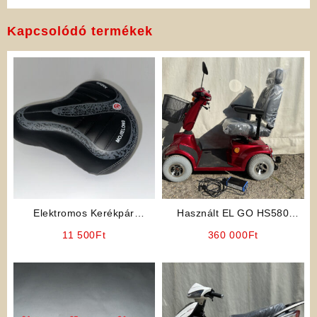
Kapcsolódó termékek
Elektromos Kerékpár
Használt EL GO HS580
Alkatrész: Ülés (Fekete
Elektromos Rokkantkocsi
11 500
Ft
360 000
Ft
Színben)