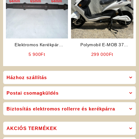
Elektromos Kerékpár
Polymobil E-MOB 37
Alkatrész: Pedáltengely (1
Elektromos Robogó (Fehér
5 900
Ft
299 000
Ft
darab)
Színben)
Házhoz szállítás
Postai csomagküldés
Biztosítás elektromos rollerre és kerékpárra
AKCIÓS TERMÉKEK