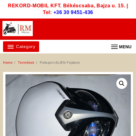
Skip
REKORD-MOBIL KFT. Békéscsaba, Bajza u. 15. |
to
Tel:
+36 30 9451-436
content
Category
MENU
Home
Termékek
Polisport ALIEN Fejidom