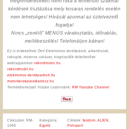
megrendeléseket! Nem ritka a felmerülő szakmai
kérdések tisztázása mely kosaras rendelés esetén
nem lehetséges! Hívását azonnal az üzletvezető
fogadja!
Nincs „zenélő” MENÜS várakoztatás, időrablás,
mellébeszélés! Telefonáljon bátran!
Ez is érdekelheti Önt! Elektromos kerékpárok, alkatrészek,
robogók, motoros ruházat, kiegészítők fellelhetőek
weblapjainkon:
rekordmotor.hu
rekordmobil.hu
elektromos-kerekparbolt.hu
motorkerekparalkatresz.hu
Termékbemutató Yotube csatornánk:
RM Youtube Channel
Cikkszám:
RM-
Kategória:
Címkék:
fejidom
,
ALIEN
,
1040
Egyéb
Polisport