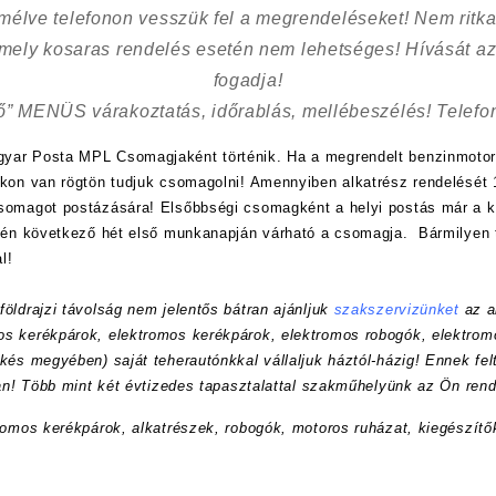
kímélve
telefonon vesszük fel a megrendeléseket! Nem ritk
 mely kosaras rendelés esetén nem lehetséges! Hívását az
fogadja!
ő” MENÜS várakoztatás, időrablás, mellébeszélés! Telefon
yar Posta MPL Csomagjaként történik. Ha a megrendelt benzinmotor
nkon van rögtön tudjuk csomagolni! Amennyiben alkatrész rendelését 1
csomagot postázására! Elsőbbségi csomagként a helyi postás már a
etén következő hét első munkanapján várható a csomagja. Bármilyen 
l!
öldrajzi távolság nem jelentős bátran ajánljuk
szakszervizünket
az a
s kerékpárok, elektromos kerékpárok, elektromos robogók, elektrom
kés megyében) saját teherautónkkal vállaljuk háztól-házig! Ennek felt
ran! Több mint két évtizedes tapasztalattal szakműhelyünk az Ön rend
romos kerékpárok, alkatrészek, robogók, motoros ruházat, kiegészítő