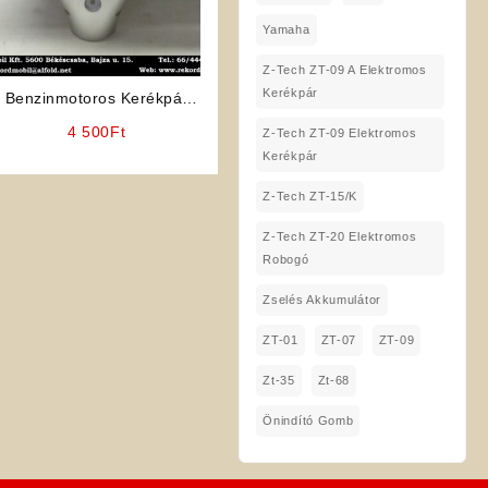
Yamaha
Z-Tech ZT-09 A Elektromos
Kerékpár
Benzinmotoros Kerékpár
2T, 4T Fejidom
4 500
Ft
Z-Tech ZT-09 Elektromos
Kerékpár
Z-Tech ZT-15/K
Z-Tech ZT-20 Elektromos
Robogó
Zselés Akkumulátor
ZT-01
ZT-07
ZT-09
Zt-35
Zt-68
Önindító Gomb