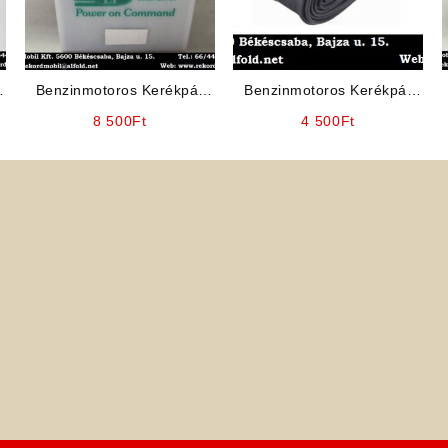
Benzinmotoros Kerékpár
Benzinmotoros Kerékpár
ó
Alkatrész: Akkumulátor
Belső Gumi Tömlő
8 500
Ft
4 500
Ft