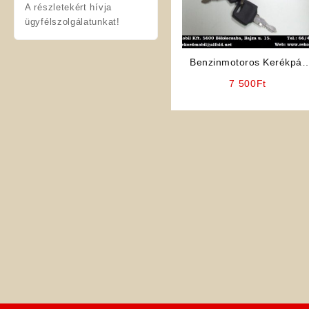
A részletekért hívja
ügyfélszolgálatunkat!
Benzinmotoros Kerékpár
Alkatrész: Gyújtáskapcsol
7 500
Ft