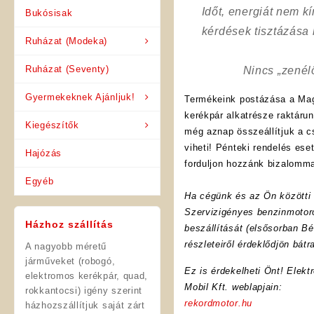
Időt, energiát nem 
Bukósisak
kérdések tisztázása
Ruházat (Modeka)
Ruházat (Seventy)
Nincs „zenél
Gyermekeknek Ajánljuk!
Termékeink postázása a Mag
kerékpár alkatrésze raktáru
Kiegészítők
még aznap összeállítjuk a 
viheti! Pénteki rendelés es
Hajózás
forduljon hozzánk bizalomma
Egyéb
Ha cégünk és az Ön közötti f
Szervizigényes benzinmotoro
Házhoz szállítás
beszállítását (elsősorban Bé
részleteiről érdeklődjön bát
A nagyobb méretű
járműveket (robogó,
Ez is érdekelheti Önt! Elekt
elektromos kerékpár, quad,
Mobil Kft. weblapjain:
rokkantocsi) igény szerint
rekordmotor.hu
házhozszállítjuk saját zárt