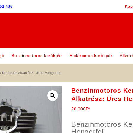
51-436
Kap
gó
Benzinmotoros kerékpár
Elektromos kerékpár
Alkatr
 Kerékpár Alkatrész: Üres Hengerfej
Benzinmotoros Ke
Alkatrész: Üres He
20 000
Ft
Benzinmotoros Ke
Hengerfej