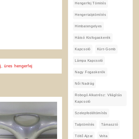
Hengerfej Tömités
Hengertalptömítés
Himbatengelyes
Hátsó Kisfogaskerék
Kapcsoló
Kürt-Gomb
Lámpa Kapcsoló
j
,
üres hengerfej
Nagy Fogaskerék
Női Nadrág
Robogó Alkatrész: Világítás
Kapcsoló
Szelepfedéltömítés
Talptömítés
Támasztó
Töltő Ajzat
Volta