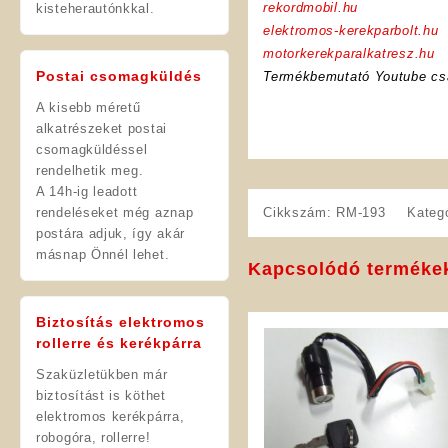
rekordmobil.hu
kisteherautónkkal.
elektromos-kerekparbolt.hu
motorkerekparalkatresz.hu
Postai csomagküldés
Termékbemutató Youtube cs
A kisebb méretű
alkatrészeket postai
csomagküldéssel
rendelhetik meg.
A 14h-ig leadott
rendeléseket még aznap
Cikkszám:
RM-193
Kateg
postára adjuk, így akár
másnap Önnél lehet.
Kapcsolódó terméke
Biztosítás elektromos
rollerre és kerékpárra
Szaküzletükben már
biztosítást is köthet
elektromos kerékpárra,
robogóra, rollerre!