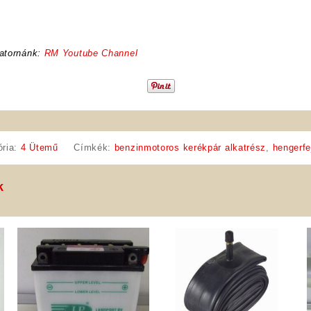
atornánk:
RM Youtube Channel
ória:
4 Ütemű
Címkék:
benzinmotoros kerékpár alkatrész
,
hengerfe
k