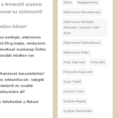
Dekni
Dugógarnitúra
a a felmerülő szakmai
onnal az üzletvezető
Elektromos Háromkerekű
Elektromos Kerékpár
áljon bátran!
Alkatrész: Litiumos Töltő
Ajzat
os kerékpár, elektromos
Elektromos Rokkantkocsi
4:00-ig leadja, rendszerint
 következő munkanap Önhöz
Elektromos Roller
további kérdése van
Fény Kapcsoló
Fényváltó
Fényváltó Kapcsoló
lkatrészek beszereléshez!
os rokkantkocsik, robogók
Gumi Tömlő
ételeiről és további
Gyerek Cross
elkezésére áll!
Gyújtás Alaplap
k fellelhetőek a Rekord
Gyújtás Elektronika