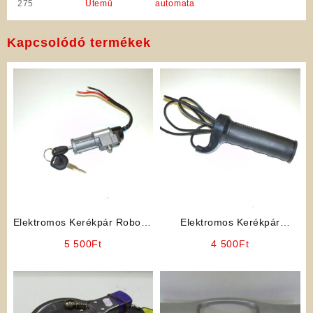
275
Ütemű
automata
Kapcsolódó termékek
Elektromos Kerékpár Robogó
Elektromos Kerékpár
Jellegű Gyújtáskapcsoló
Alkatrész: Gázkar /
5 500
Ft
4 500
Ft
Gázmarkolat