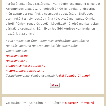
kerékpár alkatrésze raktárunkon van rögtön csomagolni is tudjuk!
Amennyiben alkatrész rendelését 14:00-ig leadja, rendszerint
még aznap összeállítjuk a csomagot postázására! Elsőbbségi
csomagként a helyi postás már a következő munkanap Önhöz
viheti! Pénteki rendelés esetén következő hét első munkanapján
várható a csomagja. Bármilyen további kérdése van forduljon
hozzánk bizalommal!
Ez is érdekelheti Önt! Elektromos kerékpárok, alkatrészek,
robogók, motoros ruházat, kiegészítők fellelhetőek
weblapjainkon:
rekordmotor.hu
rekordmobil.hu
elektromos-kerekparbolt.hu
motorkerekparalkatresz.hu
Termékbemutató Yotube csatornánk:
RM Youtube Channel
Cikkszám:
RM-
Kategória:
4
Címkék:
alkatrész
,
irányjelző