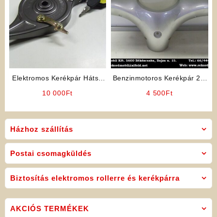
Elektromos Kerékpár Hátsó
Benzinmotoros Kerékpár 2T,
dobfék / Benzinmotoros
4T Fejidom
10 000
Ft
4 500
Ft
Kerékpár hátsó dobfék
Házhoz szállítás
Postai csomagküldés
Biztosítás elektromos rollerre és kerékpárra
AKCIÓS TERMÉKEK