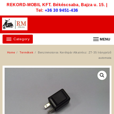
Skip
REKORD-MOBIL KFT. Békéscsaba, Bajza u. 15. |
to
Tel:
+36 30 9451-436
content
Category
MENU
Home
Termékek
Benzinmotoros Kerékpár Alkatrész: ZT-35 Irányjelző
automata