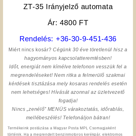
ZT-35 Irányjelző automata
Ár: 4800 FT
Rendelés:
+36-30-9-451-436
Miért nincs kosár?
Cégünk 30 éve töretlenül hisz a
hagyományos kapcsolatteremtésben!
Időt, energiát nem kímélve
telefonon vesszük fel a
megrendeléseket! Nem ritka a felmerülő szakmai
kérdések tisztázása mely kosaras rendelés esetén
nem lehetséges! Hívását azonnal az üzletvezető
fogadja!
Nincs „zenélő” MENÜS várakoztatás, időrablás,
mellébeszélés! Telefonáljon bátran!
Termékeink postázása a Magyar Posta MPL Csomagjaként
történik. Ha a megrendelt benzinmotoros kerékpár, elektromos