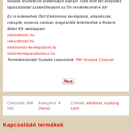
további részleteiről érdeklődjön bátran! Több mint két évtizedes
tapasztalattal szakműhelyünk az Ön rendelkezésére áll!
Ez is érdekelheti Önt! Elektromos kerékpárok, alkatrészek,
robogók, motoros ruházat, kiegészítők fellelhetőek a Rekord
Mobil Kft. weblapjain:
rekordmotor.hu
rekordmobil.hu
elektromos-kerekparbolt.hu
motorkerekparalkatresz.hu
Termékbemutató Youtube csatornánk:
RM Youtube Channel
Cikkszám:
RM-
Kategória:
4
Címkék:
alkatrész
,
kuplung
082
Ütemű
szett
Kapcsolódó termékek