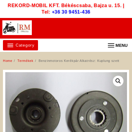
Skip
REKORD-MOBIL KFT. Békéscsaba, Bajza u. 15. |
to
Tel:
+36 30 9451-436
content
Category
MENU
Home
Termékek
Benzinmotoros Kerékpár Alkatrész: Kuplung szett