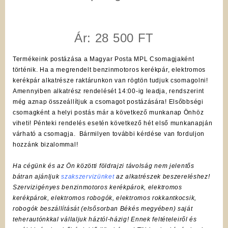
Ár: 28 500 FT
Termékeink postázása a Magyar Posta MPL Csomagjaként
történik. Ha a megrendelt benzinmotoros kerékpár, elektromos
kerékpár alkatrésze raktárunkon van rögtön tudjuk csomagolni!
Amennyiben alkatrész rendelését 14:00-ig leadja, rendszerint
még aznap összeállítjuk a csomagot postázására! Elsőbbségi
csomagként a helyi postás már a következő munkanap Önhöz
viheti! Pénteki rendelés esetén következő hét első munkanapján
várható a csomagja. Bármilyen további kérdése van forduljon
hozzánk bizalommal!
Ha cégünk és az Ön közötti földrajzi távolság nem jelentős
bátran ajánljuk
szakszervizünket
az alkatrészek beszereléshez!
Szervizigényes benzinmotoros kerékpárok, elektromos
kerékpárok, elektromos robogók, elektromos rokkantkocsik,
robogók beszállítását (elsősorban Békés megyében) saját
teherautónkkal vállaljuk háztól-házig! Ennek feltételeiről és