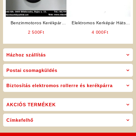
Benzinmotoros Kerékpár
Elektromos Kerképár Hátsó
Kiegészítő: Jelző Kürt
szabadonfutó lánckerék
2 500
Ft
4 000
Ft
Házhoz szállítás
Postai csomagküldés
Biztosítás elektromos rollerre és kerékpárra
AKCIÓS TERMÉKEK
Címkefelhő