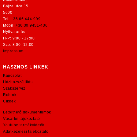
Bajza utca 15.
5600
Tel:
+36 66 444-999
Mobil:
+36 30 9451-436
Nyitvatartás:
H-P: 9:00 - 17:00
Szo: 8:00 -12:00
Impressum
HASZNOS LINKEK
Kapcsolat
Házhozszállítás
Szakszerviz
Rólunk
Cikkek
Letölthető dokumentumok
Vásárlói tájékoztató
Youtube termékvideók
Adatkezelési tájékoztató