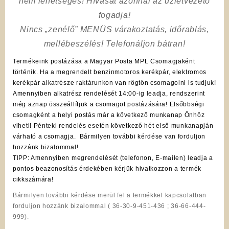
nem lehetséges! Hívását azonnal az üzletvezető
fogadja!
Nincs „zenélő” MENÜS várakoztatás, időrablás,
mellébeszélés! Telefonáljon bátran!
Termékeink postázása a Magyar Posta MPL Csomagjaként
történik. Ha a megrendelt benzinmotoros kerékpár, elektromos
kerékpár alkatrésze raktárunkon van rögtön csomagolni is tudjuk!
Amennyiben alkatrész rendelését 14:00-ig leadja, rendszerint
még aznap összeállítjuk a csomagot postázására! Elsőbbségi
csomagként a helyi postás már a következő munkanap Önhöz
viheti! Pénteki rendelés esetén következő hét első munkanapján
várható a csomagja. Bármilyen további kérdése van forduljon
hozzánk bizalommal!
TIPP: Amennyiben megrendelését (telefonon, E-mailen) leadja a
pontos beazonosítás érdekében kérjük hivatkozzon a termék
cikkszámára!
Bármilyen további kérdése merül fel a termékkel kapcsolatban
forduljon hozzánk bizalommal ( 36-30-9-451-436 ; 36-66-444-
999).