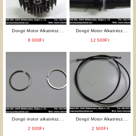
Dongó Motor Alkatrész:
Dongó Motor Alkatrész:
Hengerfej (csavarokkal)
Gázkar Szett
8 000
Ft
12 500
Ft
ELFOGYOTT!!
Dongó motor alkatrész:
Dongó Motor Alkatrész:
25mm-es Gyűrű (Magyar
Kuplung Bowden
2 000
Ft
2 500
Ft
gyártmány)