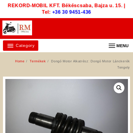
Skip
REKORD-MOBIL KFT. Békéscsaba, Bajza u. 15. |
to
Tel:
+36 30 9451-436
content
Category
MENU
Home
Termékek
Dongó Motor Alkatrész: Dongó Motor Lánckerék
Tengely