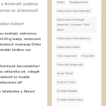
Dekni
Dugógarnitúra
a a felmerülő szakmai
onnal az üzletvezető
Elektromos Háromkerekű
Elektromos Kerékpár
áljon bátran!
Alkatrész: Litiumos Töltő
Ajzat
os kerékpár, elektromos
Elektromos Rokkantkocsi
4:00-ig leadja, rendszerint
 következő munkanap Önhöz
Elektromos Roller
további kérdése van
Fény Kapcsoló
Fényváltó
Fényváltó Kapcsoló
lkatrészek beszereléshez!
os rokkantkocsik, robogók
Gumi Tömlő
ételeiről és további
Gyerek Cross
elkezésére áll!
Gyújtás Alaplap
k fellelhetőek a Rekord
Gyújtás Elektronika