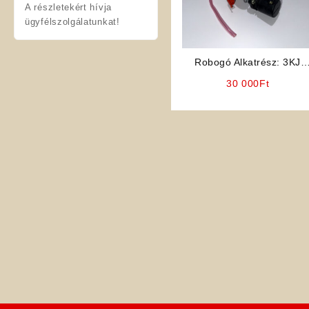
A részletekért hívja
ügyfélszolgálatunkat!
Robogó Alkatrész: 3KJ
Karburátor
30 000
Ft