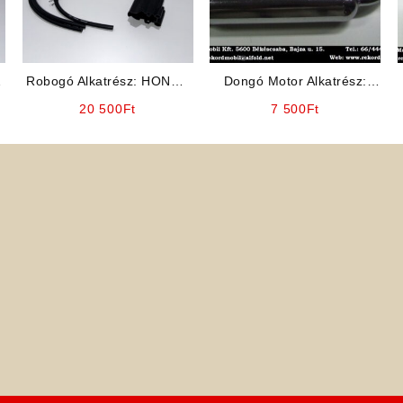
Robogó Alkatrész: HONDA
Dongó Motor Alkatrész:
DIO AF-18-35 Karburátor
Kipufogó
20 500
Ft
7 500
Ft