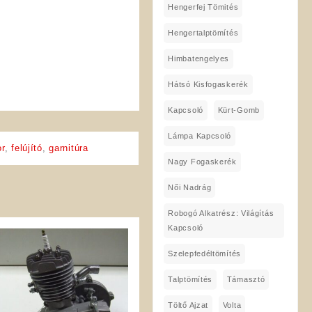
Hengerfej Tömités
Hengertalptömítés
Himbatengelyes
Hátsó Kisfogaskerék
Kapcsoló
Kürt-Gomb
Lámpa Kapcsoló
r
,
felújító
,
garnitúra
Nagy Fogaskerék
Női Nadrág
Robogó Alkatrész: Világítás
Kapcsoló
Szelepfedéltömítés
Talptömítés
Támasztó
Töltő Ajzat
Volta