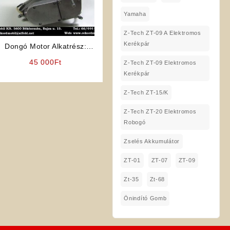
Yamaha
Z-Tech ZT-09 A Elektromos
Kerékpár
Dongó Motor Alkatrész:
Blokk (Komplett)
45 000
Ft
Z-Tech ZT-09 Elektromos
ELFOGYOTT!!
Kerékpár
Z-Tech ZT-15/K
Z-Tech ZT-20 Elektromos
Robogó
Zselés Akkumulátor
ZT-01
ZT-07
ZT-09
Zt-35
Zt-68
Önindító Gomb