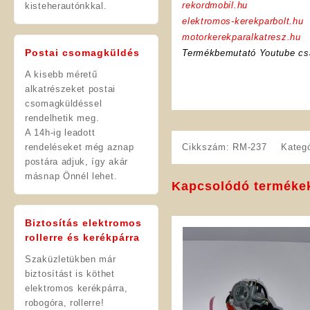
rekordmobil.hu
kisteherautónkkal.
elektromos-kerekparbolt.hu
motorkerekparalkatresz.hu
Postai csomagküldés
Termékbemutató Youtube cs
A kisebb méretű
alkatrészeket postai
csomagküldéssel
rendelhetik meg.
A 14h-ig leadott
rendeléseket még aznap
Cikkszám:
RM-237
Kateg
postára adjuk, így akár
másnap Önnél lehet.
Kapcsolódó terméke
Biztosítás elektromos
rollerre és kerékpárra
Szaküzletükben már
biztosítást is köthet
elektromos kerékpárra,
robogóra, rollerre!