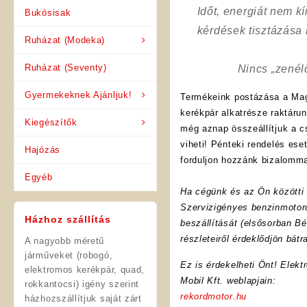
Időt, energiát nem 
Bukósisak
kérdések tisztázása
Ruházat (Modeka)
Ruházat (Seventy)
Nincs „zenél
Gyermekeknek Ajánljuk!
Termékeink postázása a Mag
kerékpár alkatrésze raktáru
Kiegészítők
még aznap összeállítjuk a 
viheti! Pénteki rendelés es
Hajózás
forduljon hozzánk bizalomma
Egyéb
Ha cégünk és az Ön közötti f
Szervizigényes benzinmotoro
Házhoz szállítás
beszállítását (elsősorban Bé
részleteiről érdeklődjön bát
A nagyobb méretű
járműveket (robogó,
Ez is érdekelheti Önt! Elekt
elektromos kerékpár, quad,
Mobil Kft. weblapjain:
rokkantocsi) igény szerint
rekordmotor.hu
házhozszállítjuk saját zárt