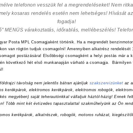
kímélve
telefonon vesszük fel a megrendeléseket! Nem ritk
 mely kosaras rendelés esetén nem lehetséges! Hívását az
fogadja!
ő” MENÜS várakoztatás, időrablás, mellébeszélés! Telefon
yar Posta MPL Csomagjaként történik. Ha a megrendelt benzinmotor
nkon van rögtön tudjuk csomagolni! Amennyiben alkatrész rendelését 1
csomagot postázására! Elsőbbségi csomagként a helyi postás már a
etén következő hét első munkanapján várható a csomagja. Bármilyen 
l!
öldrajzi távolság nem jelentős bátran ajánljuk
szakszervizünket
az a
s kerékpárok, elektromos kerékpárok, elektromos robogók, elektrom
kés megyében) saját teherautónkkal vállaljuk háztól-házig! Ennek felt
ran! Több mint két évtizedes tapasztalattal szakműhelyünk az Ön rend
romos kerékpárok, alkatrészek, robogók, motoros ruházat, kiegészítő