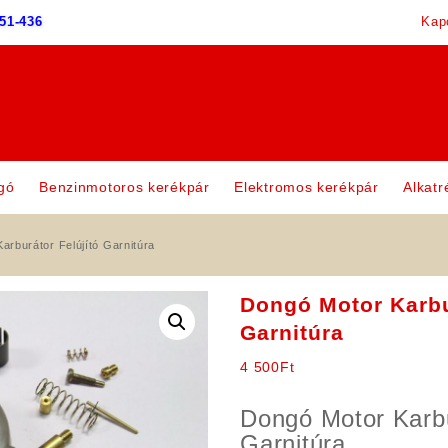
51-436
Kap
gó
Benzinmotoros kerékpár
Elektromos kerékpár
Alkatr
arburátor Felújító Garnitúra
Dongó Motor Karbu
Garnitúra
4 500
Ft
Dongó Motor Karbu
Garnitúra