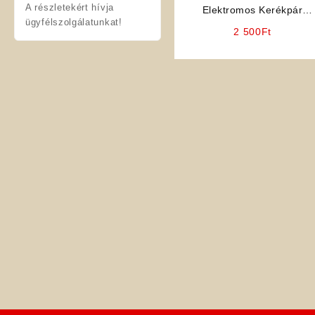
A részletekért hívja
Elektromos Kerékpár
ügyfélszolgálatunkat!
Alkatrész: Irányjelző
2 500
Ft