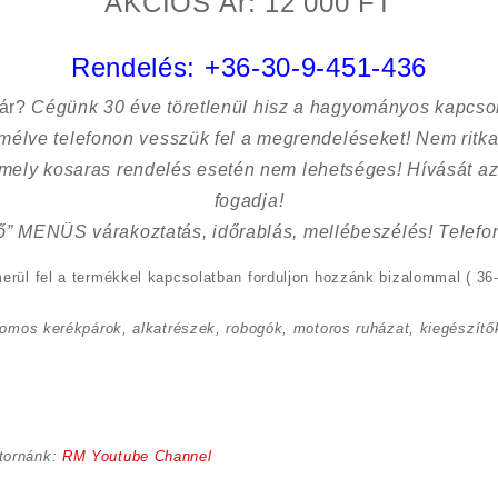
AKCIÓS Ár: 12 000 FT
Rendelés:
+36-30-9-451-436
sár?
Cégünk 30 éve töretlenül hisz a hagyományos kapcso
kímélve
telefonon vesszük fel a megrendeléseket! Nem ritk
 mely kosaras rendelés esetén nem lehetséges! Hívását az
fogadja!
ő” MENÜS várakoztatás, időrablás, mellébeszélés! Telefon
erül fel a termékkel kapcsolatban forduljon hozzánk bizalommal ( 36-
romos kerékpárok, alkatrészek, robogók, motoros ruházat, kiegészítők
tornánk:
RM Youtube Channel