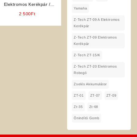
Elektromos Kerékpár /
Yamaha
Robogó Alkatrész: Világítás
2 500
Ft
kapcsoló
Z-Tech ZT-09 A Elektromos
Kerékpár
Z-Tech ZT-09 Elektromos
Kerékpár
Z-Tech ZT-15/K
Z-Tech ZT-20 Elektromos
Robogó
Zselés Akkumulátor
ZT-01
ZT-07
ZT-09
Zt-35
Zt-68
Önindító Gomb