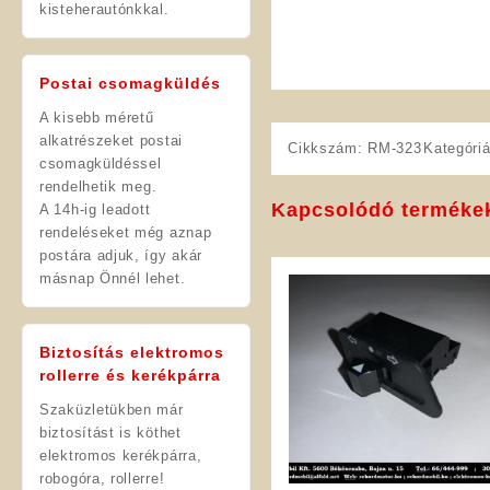
kisteherautónkkal.
Postai csomagküldés
A kisebb méretű
alkatrészeket postai
Cikkszám:
RM-323
Kategóri
csomagküldéssel
rendelhetik meg.
Kapcsolódó terméke
A 14h-ig leadott
rendeléseket még aznap
postára adjuk, így akár
másnap Önnél lehet.
Biztosítás elektromos
rollerre és kerékpárra
Szaküzletükben már
biztosítást is köthet
elektromos kerékpárra,
robogóra, rollerre!