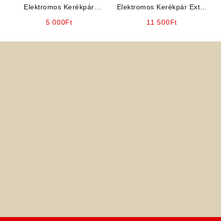
Elektromos Kerékpár
Elektromos Kerékpár Extra
Alkatrész: Gyújtáskapcsoló
nagy ülés (LOFTY)
5 000
Ft
11 500
Ft
(Bepattintós „nagyfejű”)