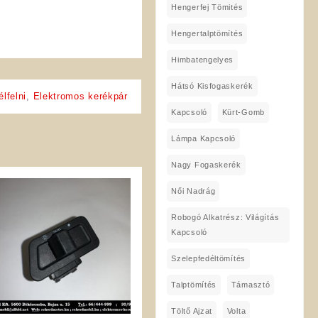
Hengerfej Tömités
Hengertalptömítés
Himbatengelyes
Hátsó Kisfogaskerék
élfelni
,
Elektromos kerékpár
Kapcsoló
Kürt-Gomb
Lámpa Kapcsoló
Nagy Fogaskerék
Női Nadrág
Robogó Alkatrész: Világítás
Kapcsoló
Szelepfedéltömítés
Talptömítés
Támasztó
Töltő Ajzat
Volta