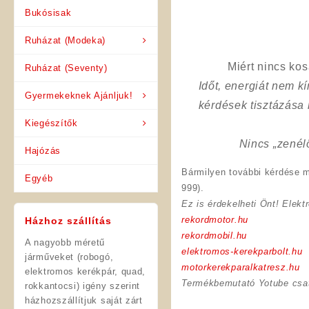
Bukósisak
Ruházat (Modeka)
Miért nincs ko
Ruházat (Seventy)
Időt, energiát nem 
Gyermekeknek Ajánljuk!
kérdések tisztázása
Kiegészítők
Nincs „zenél
Hajózás
Bármilyen további kérdése m
Egyéb
999).
Ez is érdekelheti Önt! Elekt
rekordmotor.hu
Házhoz szállítás
rekordmobil.hu
A nagyobb méretű
elektromos-kerekparbolt.hu
járműveket (robogó,
motorkerekparalkatresz.hu
elektromos kerékpár, quad,
Termékbemutató Yotube csa
rokkantocsi) igény szerint
házhozszállítjuk saját zárt