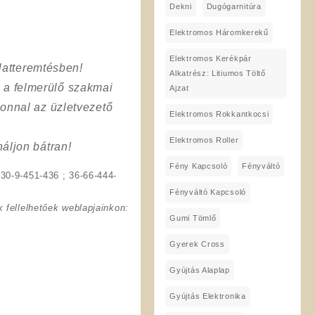
Dekni
Dugógarnitúra
Elektromos Háromkerekű
Elektromos Kerékpár
latteremtésben!
Alkatrész: Litiumos Töltő
a a felmerülő szakmai
Ajzat
onnal az üzletvezető
Elektromos Rokkantkocsi
Elektromos Roller
áljon bátran!
Fény Kapcsoló
Fényváltó
30-9-451-436 ; 36-66-444-
Fényváltó Kapcsoló
 fellelhetőek weblapjainkon:
Gumi Tömlő
Gyerek Cross
Gyújtás Alaplap
Gyújtás Elektronika