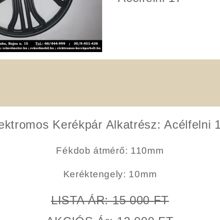
000Ft.
000Ft.
ektromos Kerékpár Alkatrész: Acélfelni 
Fékdob átmérő:
110mm
Keréktengely
: 10mm
LISTA ÁR: 15 000 FT