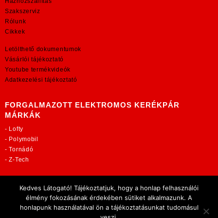
Házhozszállítás
Szakszerviz
Rólunk
Cikkek
Letölthető dokumentumok
Vásárlói tájékoztató
Youtube termékvideók
Adatkezelési tájékoztató
FORGALMAZOTT ELEKTROMOS KERÉKPÁR
MÁRKÁK
-
Lofty
-
Polymobil
-
Tornádó
-
Z-Tech
TOVÁBBI OLDALAINK:
Kedves Látogató! Tájékoztatjuk, hogy a honlap felhasználói
rekordmobil.hu
élmény fokozásának érdekében sütiket alkalmazunk. A
elektromos-kerekparbolt.hu
honlapunk használatával ön a tájékoztatásunkat tudomásul
motorkerekparalkatreszek.hu
veszi.