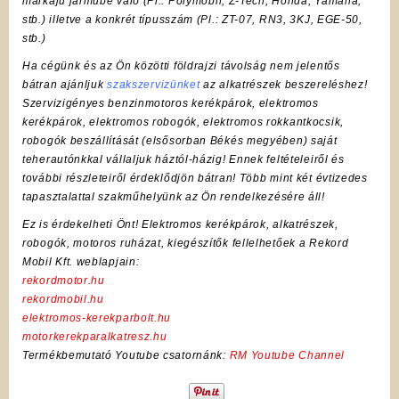
márkájú járműbe való (Pl.:
Polymobil
,
Z-Tech
, Honda, Yamaha,
stb.) illetve a konkrét típusszám (Pl.: ZT-07, RN3, 3KJ, EGE-50,
stb.)
Ha cégünk és az Ön közötti földrajzi távolság nem jelentős
bátran ajánljuk
szakszervizünket
az alkatrészek beszereléshez!
Szervizigényes benzinmotoros kerékpárok, elektromos
kerékpárok, elektromos robogók, elektromos rokkantkocsik,
robogók beszállítását (elsősorban Békés megyében) saját
teherautónkkal vállaljuk háztól-házig! Ennek feltételeiről és
további részleteiről érdeklődjön bátran! Több mint két évtizedes
tapasztalattal szakműhelyünk az Ön rendelkezésére áll!
Ez is érdekelheti Önt! Elektromos kerékpárok, alkatrészek,
robogók, motoros ruházat, kiegészítők fellelhetőek a Rekord
Mobil Kft. weblapjain:
rekordmotor.hu
rekordmobil.hu
elektromos-kerekparbolt.hu
motorkerekparalkatresz.hu
Termékbemutató Youtube csatornánk:
RM Youtube Channel