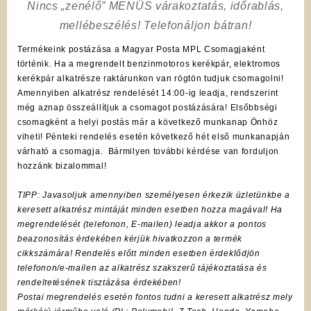
Nincs „zenélő” MENÜS várakoztatás, időrablás,
mellébeszélés! Telefonáljon bátran!
Termékeink postázása a Magyar Posta MPL Csomagjaként
történik. Ha a megrendelt benzinmotoros kerékpár, elektromos
kerékpár alkatrésze raktárunkon van rögtön tudjuk csomagolni!
Amennyiben alkatrész rendelését 14:00-ig leadja, rendszerint
még aznap összeállítjuk a csomagot postázására! Elsőbbségi
csomagként a helyi postás már a következő munkanap Önhöz
viheti! Pénteki rendelés esetén következő hét első munkanapján
várható a csomagja. Bármilyen további kérdése van forduljon
hozzánk bizalommal!
TIPP: Javasoljuk amennyiben személyesen érkezik üzletünkbe a
keresett alkatrész mintáját minden esetben hozza magával! Ha
megrendelését (telefonon, E-mailen) leadja akkor a pontos
beazonosítás érdekében kérjük hivatkozzon a termék
cikkszámára! Rendelés előtt minden esetben érdeklődjön
telefonon/e-mailen az alkatrész szakszerű tájékoztatása és
rendeltetésének tisztázása érdekében!
Postai megrendelés esetén fontos tudni a keresett alkatrész mely