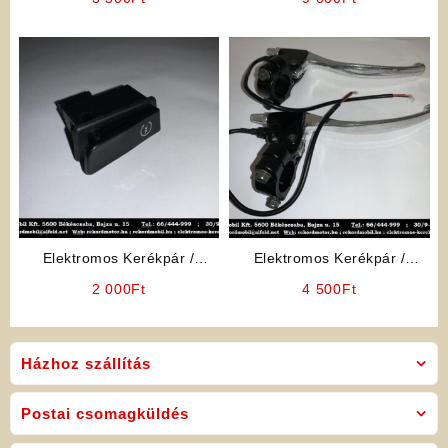
Alkatrész: Irányjelző
Alkatrész: Fékkar
Automata
Elektromos Kerékpár /
Elektromos Kerékpár /
Robogó Alkatrész: Önindító
Elektromos Robogó
2 000
Ft
4 500
Ft
gomb
Alkatrész: Fékkar Pár
Házhoz szállítás
Postai csomagküldés