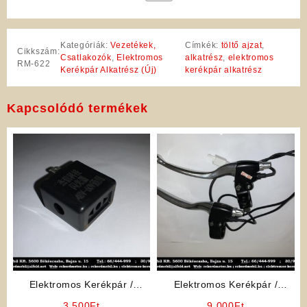
Kategóriák:
Vezetékek,
Címkék:
töltő ajzat
,
Cikkszám:
Csatlakozók
,
Elektromos
alkatrész
,
elektromos
RM-622
Kerékpár Alkatrész (Új)
kerékpár alkatrész
Kapcsolódó termékek
Elektromos Kerékpár /
Elektromos Kerékpár /
Elektromos Robogó
Elektromos Robogó
3 500
Ft
9 000
Ft