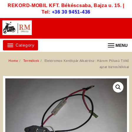
Skip
REKORD-MOBIL KFT. Békéscsaba, Bajza u. 15. |
to
Tel:
+36 30 9451-436
content
Category
MENU
Home
Termékek
Elektromos Kerékpár Alkatrész: Három Pólusú Töltő
ajzat biztosítékkal