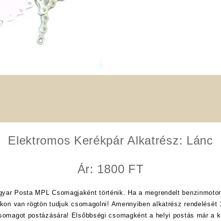
Elektromos Kerékpár Alkatrész: Lánc
Ár: 1800 FT
yar Posta MPL Csomagjaként történik. Ha a megrendelt benzinmotor
nkon van rögtön tudjuk csomagolni! Amennyiben alkatrész rendelését 1
csomagot postázására! Elsőbbségi csomagként a helyi postás már a