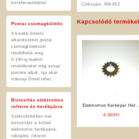
kisteherautónkkal.
Cikkszám:
RM-053
Kapcsolódó terméke
Postai csomagküldés
A kisebb méretű
alkatrészeket postai
csomagküldéssel
rendelhetik meg.
A 14h-ig leadott
rendeléseket még aznap
postára adjuk, így akár
másnap Önnél lehet.
Biztosítás elektromos
Elektromos Kerképár Háts
rollerre és kerékpárra
szabadonfutó lánckerék
4 000
Ft
Szaküzletükben már
biztosítást is köthet
elektromos kerékpárra,
robogóra, rollerre!