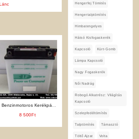
Hengerfej Tömités
 Lánc
Hengertalptömítés
Himbatengelyes
Hátsó Kisfogaskerék
Kapcsoló
Kürt-Gomb
Lámpa Kapcsoló
Nagy Fogaskerék
Női Nadrág
Robogó Alkatrész: Világítás
Kapcsoló
Benzinmotoros Kerékpár
Alkatrész: Akkumulátor
Szelepfedéltömítés
8 500
Ft
Talptömítés
Támasztó
Töltő Ajzat
Volta