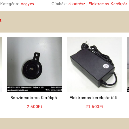
Kategória:
Vegyes
Címkék:
alkatrész
,
Elektromos Kerékpár
k
ó
Benzinmotoros Kerékpár
Elektromos kerékpár töltő
Kiegészítő: Jelző Kürt
36V 2Ah, Lithium
2 500
Ft
21 500
Ft