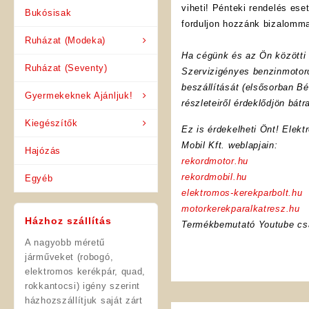
viheti! Pénteki rendelés es
Bukósisak
forduljon hozzánk bizalomma
Ruházat (Modeka)
Ha cégünk és az Ön közötti f
Ruházat (Seventy)
Szervizigényes benzinmotoro
beszállítását (elsősorban Bé
Gyermekeknek Ajánljuk!
részleteiről érdeklődjön bát
Kiegészítők
Ez is érdekelheti Önt! Elekt
Mobil Kft. weblapjain:
Hajózás
rekordmotor.hu
rekordmobil.hu
Egyéb
elektromos-kerekparbolt.hu
motorkerekparalkatresz.hu
Házhoz szállítás
Termékbemutató Youtube cs
A nagyobb méretű
járműveket (robogó,
elektromos kerékpár, quad,
rokkantocsi) igény szerint
házhozszállítjuk saját zárt