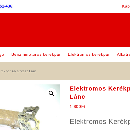
51-436
Kap
gó
Benzinmotoros kerékpár
Elektromos kerékpár
Alkatr
rékpár Alkatrész: Lánc
Elektromos Kerékp
Lánc
1 800
Ft
Elektromos Kerék