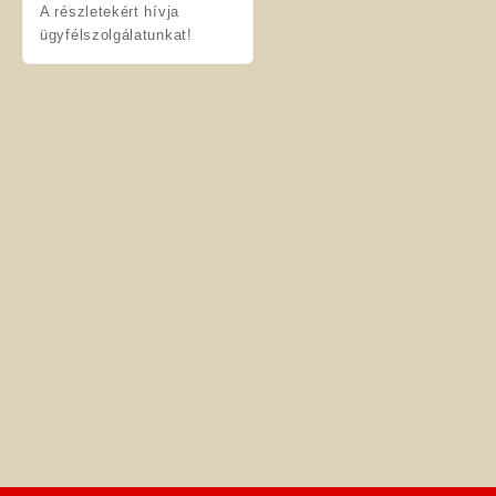
A részletekért hívja
ügyfélszolgálatunkat!