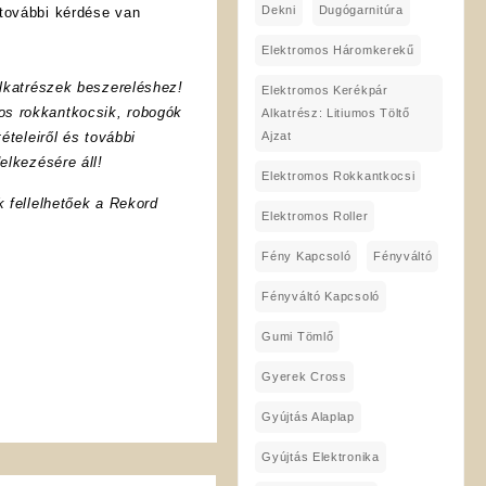
Dekni
Dugógarnitúra
további kérdése van
Elektromos Háromkerekű
lkatrészek beszereléshez!
Elektromos Kerékpár
os rokkantkocsik, robogók
Alkatrész: Litiumos Töltő
Ajzat
ételeiről és további
elkezésére áll!
Elektromos Rokkantkocsi
k fellelhetőek a Rekord
Elektromos Roller
Fény Kapcsoló
Fényváltó
Fényváltó Kapcsoló
Gumi Tömlő
Gyerek Cross
Gyújtás Alaplap
Gyújtás Elektronika