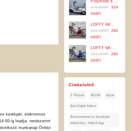
Polymobil E-
379
Jármű (Kék-
is:
Original
MOB 40/A
379 000
Ft
339
000Ft.
Szürke)
339
price
Elektromos
Current
000
Ft
000Ft.
was:
Háromkerekű
price
LOFTY 6A
379
Jármű (Fehér-
is:
Original
Tetra
299 000
Ft
280
000Ft.
Szürke)
339
price
Elektromos
Current
000
Ft
000Ft.
was:
Kerékpár
price
LOFTY 6A
299
(Piros
is:
Original
Tetra
299 000
Ft
280
000Ft.
Színben)
280
price
Elektromos
Current
000
Ft
000Ft.
was:
Kerékpár
price
299
(Kék
is:
000Ft.
Színben)
280
Címkefelhő
000Ft.
3 Pólusú
6DZM
Ajzat
Bal Oldali Dekni
os kerékpár, elektromos
Benzinmotoros Kerékpár
4:00-ig leadja, rendszerint
Alkatrész: Hátsó Agy
 következő munkanap Önhöz