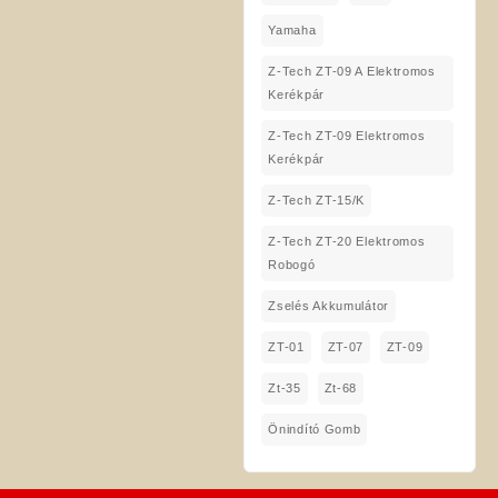
Yamaha
Z-Tech ZT-09 A Elektromos
Kerékpár
Z-Tech ZT-09 Elektromos
Kerékpár
Z-Tech ZT-15/K
Z-Tech ZT-20 Elektromos
Robogó
Zselés Akkumulátor
ZT-01
ZT-07
ZT-09
Zt-35
Zt-68
Önindító Gomb