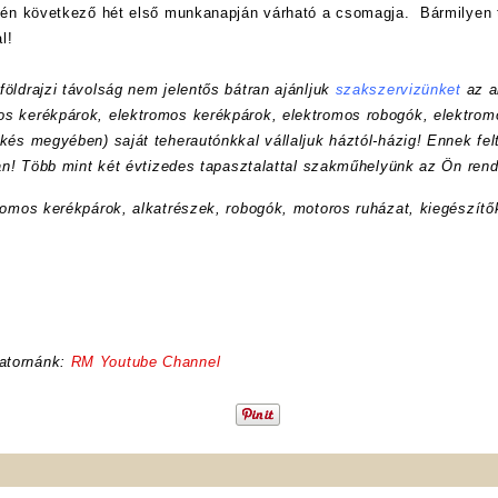
etén következő hét első munkanapján várható a csomagja. Bármilyen 
l!
öldrajzi távolság nem jelentős bátran ajánljuk
szakszervizünket
az a
s kerékpárok, elektromos kerékpárok, elektromos robogók, elektrom
kés megyében) saját teherautónkkal vállaljuk háztól-házig! Ennek felt
ran! Több mint két évtizedes tapasztalattal szakműhelyünk az Ön rend
romos kerékpárok, alkatrészek, robogók, motoros ruházat, kiegészítő
atornánk:
RM Youtube Channel