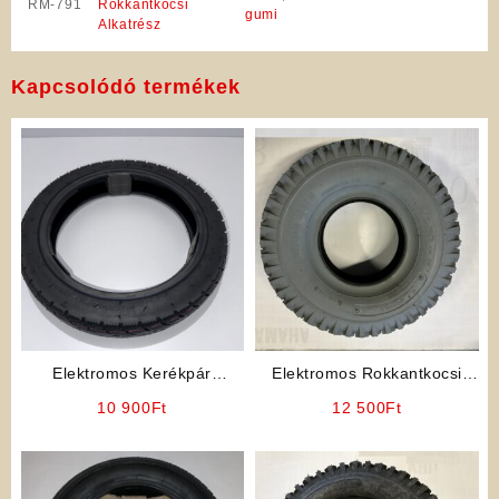
RM-791
Rokkantkocsi
gumi
Alkatrész
Kapcsolódó termékek
Elektromos Kerékpár
Elektromos Rokkantkocsi
Alkatrész: Külső Gumiköpeny
Gumi
10 900
Ft
12 500
Ft
14 x 2.50