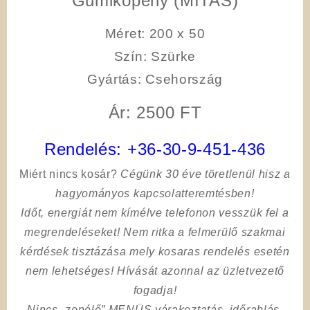
Gumiköpeny (MITAS)
Méret: 200 x 50
Szín: Szürke
Gyártás: Csehország
Ár: 2500 FT
Rendelés:
+36-30-9-451-436
Miért nincs kosár?
Cégünk 30 éve töretlenül hisz a
hagyományos kapcsolatteremtésben!
Időt, energiát nem kímélve
telefonon vesszük fel a
megrendeléseket! Nem ritka a felmerülő szakmai
kérdések tisztázása mely kosaras rendelés esetén
nem lehetséges! Hívását azonnal az üzletvezető
fogadja!
Nincs „zenélő” MENÜS várakoztatás, időrablás,