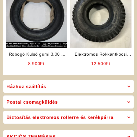
Robogó Külső gumi 3.00 –
Elektromos Rokkantkocsi
10 (MITAS)
Gumi
8 900
Ft
12 500
Ft
Házhoz szállítás
Postai csomagküldés
Biztosítás elektromos rollerre és kerékpárra
AKCIÓS TERMÉKEK