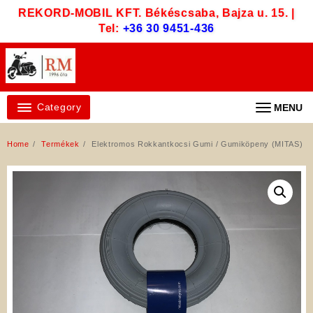
Skip
REKORD-MOBIL KFT. Békéscsaba, Bajza u. 15. |
to
Tel:
+36 30 9451-436
content
Category
MENU
Home
Termékek
Elektromos Rokkantkocsi Gumi / Gumiköpeny (MITAS)