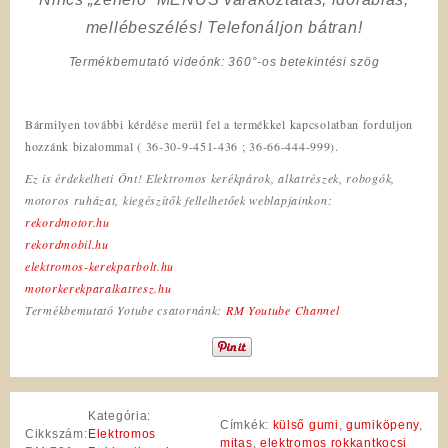
mellébeszélés! Telefonáljon bátran!
Termékbemutató videónk: 360°-os betekintési szög
Bármilyen további kérdése merül fel a termékkel kapcsolatban forduljon
hozzánk bizalommal ( 36-30-9-451-436 ; 36-66-444-999).
Ez is érdekelheti Önt! Elektromos kerékpárok, alkatrészek, robogók,
motoros ruházat, kiegészítők fellelhetőek weblapjainkon:
rekordmotor.hu
rekordmobil.hu
elektromos-kerekparbolt.hu
motorkerekparalkatresz.hu
Termékbemutató Yotube csatornánk:
RM Youtube Channel
Kategória:
Címkék:
külső gumi
,
gumiköpeny
,
Cikkszám:
Elektromos
mitas
,
elektromos rokkantkocsi