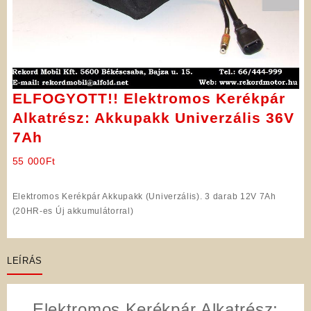
ELFOGYOTT!! Elektromos Kerékpár
Alkatrész: Akkupakk Univerzális 36V
7Ah
55 000
Ft
Elektromos Kerékpár Akkupakk (Univerzális). 3 darab 12V 7Ah
(20HR-es Új akkumulátorral)
LEÍRÁS
Elektromos Kerékpár Alkatrész: