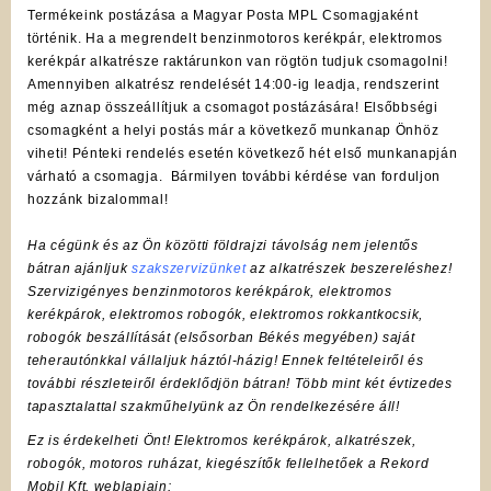
Termékeink postázása a Magyar Posta MPL Csomagjaként
történik. Ha a megrendelt benzinmotoros kerékpár, elektromos
kerékpár alkatrésze raktárunkon van rögtön tudjuk csomagolni!
Amennyiben alkatrész rendelését 14:00-ig leadja, rendszerint
még aznap összeállítjuk a csomagot postázására! Elsőbbségi
csomagként a helyi postás már a következő munkanap Önhöz
viheti! Pénteki rendelés esetén következő hét első munkanapján
várható a csomagja. Bármilyen további kérdése van forduljon
hozzánk bizalommal!
Ha cégünk és az Ön közötti földrajzi távolság nem jelentős
bátran ajánljuk
szakszervizünket
az alkatrészek beszereléshez!
Szervizigényes benzinmotoros kerékpárok, elektromos
kerékpárok, elektromos robogók, elektromos rokkantkocsik,
robogók beszállítását (elsősorban Békés megyében) saját
teherautónkkal vállaljuk háztól-házig! Ennek feltételeiről és
további részleteiről érdeklődjön bátran! Több mint két évtizedes
tapasztalattal szakműhelyünk az Ön rendelkezésére áll!
Ez is érdekelheti Önt! Elektromos kerékpárok, alkatrészek,
robogók, motoros ruházat, kiegészítők fellelhetőek a Rekord
Mobil Kft. weblapjain: