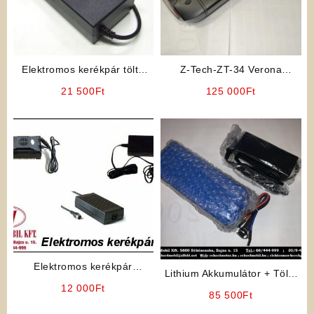
Elektromos kerékpár töltő
Z-Tech-ZT-34 Verona
36V 2Ah, Lithium
Litiumos Akkumulátor
21 500
Ft
125 000
Ft
Elektromos kerékpár
Lithium Akkumulátor + Töltő
akkumulátor töltő 24V
12 000
Ft
csomag
85 500
Ft