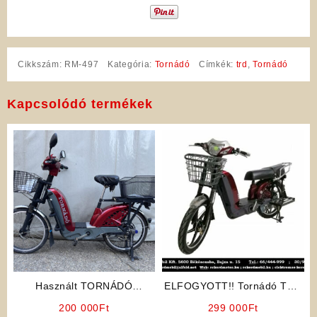
Cikkszám:
RM-497
Kategória:
Tornádó
Címkék:
trd
,
Tornádó
Kapcsolódó termékek
Használt TORNÁDÓ
ELFOGYOTT!! Tornádó TRD
Elektromos Kerékpár
026 48V Cargo Max
200 000
Ft
299 000
Ft
Elektromos Kerékpár (Bordó)