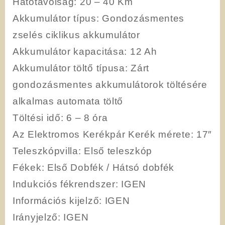
Hatótávolság
: 20 – 40 Km
Akkumulátor típus
: Gondozásmentes
zselés ciklikus akkumulátor
Akkumulátor kapacitása
: 12 Ah
Akkumulátor töltő típusa
: Zárt
gondozásmentes akkumulátorok töltésére
alkalmas automata töltő
Töltési idő
: 6 – 8 óra
Az Elektromos Kerékpár Kerék mérete
: 17″
Teleszkópvilla
: Első teleszkóp
Fékek
: Első Dobfék / Hátsó dobfék
Indukciós fékrendszer
: IGEN
Információs kijelző
: IGEN
Irányjelző
: IGEN