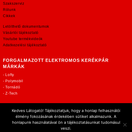
Szakszerviz
Rólunk
Cikkek
Letölthető dokumentumok
Vásárlói tájékoztató
Youtube termékvideók
Adatkezelési tájékoztató
FORGALMAZOTT ELEKTROMOS KERÉKPÁR
MÁRKÁK
-
Lofty
-
Polymobil
-
Tornádó
-
Z-Tech
TOVÁBBI OLDALAINK:
Kedves Látogató! Tájékoztatjuk, hogy a honlap felhasználói
rekordmobil.hu
élmény fokozásának érdekében sütiket alkalmazunk. A
elektromos-kerekparbolt.hu
honlapunk használatával ön a tájékoztatásunkat tudomásul
motorkerekparalkatreszek.hu
veszi.