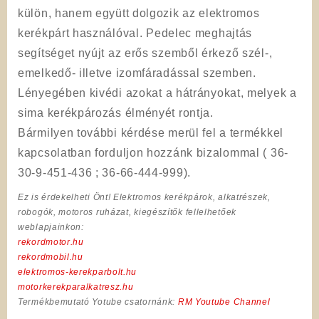
külön, hanem együtt dolgozik az elektromos
kerékpárt használóval.
Pedelec meghajtás
segítséget nyújt az erős szemből érkező szél-,
emelkedő- illetve izomfáradással szemben.
Lényegében kivédi
azokat a hátrányokat, melyek a
sima kerékpározás élményét rontja.
Bármilyen további kérdése merül fel a termékkel
kapcsolatban forduljon hozzánk bizalommal ( 36-
30-9-451-436 ; 36-66-444-999).
Ez is érdekelheti Önt! Elektromos kerékpárok, alkatrészek,
robogók, motoros ruházat, kiegészítők fellelhetőek
weblapjainkon:
rekordmotor.hu
rekordmobil.hu
elektromos-kerekparbolt.hu
motorkerekparalkatresz.hu
Termékbemutató Yotube csatornánk:
RM Youtube Channel