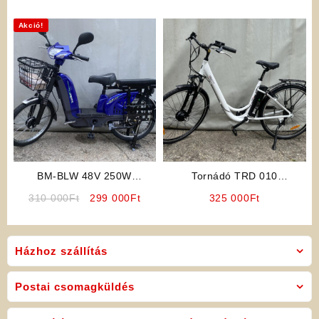
Akció!
BM-BLW 48V 250W
Tornádó TRD 010
Elektromos Kerékpár
Elektromos Kerékpár (Fehér)
Original
Current
310 000
Ft
299 000
Ft
325 000
Ft
price
price
was:
is:
310
299
Házhoz szállítás
000Ft.
000Ft.
Postai csomagküldés