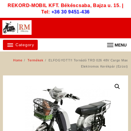
Skip
REKORD-MOBIL KFT. Békéscsaba, Bajza u. 15. |
to
Tel:
+36 30 9451-436
content
Category
MENU
Home
Termékek
ELFOGYOTT!! Tornádó TRD 026 48V Cargo Max
Elektromos Kerékpár (Ezüst)