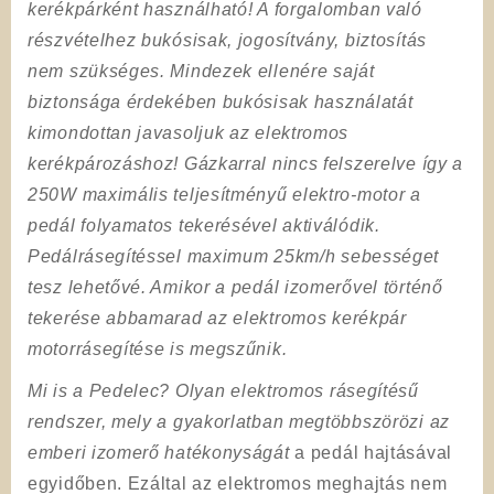
kerékpárként használható! A forgalomban való
részvételhez bukósisak, jogosítvány, biztosítás
nem szükséges. Mindezek ellenére saját
biztonsága érdekében bukósisak használatát
kimondottan javasoljuk az elektromos
kerékpározáshoz! Gázkarral nincs felszerelve így a
250W maximális teljesítményű elektro-motor a
pedál folyamatos tekerésével aktiválódik.
Pedálrásegítéssel maximum 25km/h sebességet
tesz lehetővé. Amikor a pedál izomerővel történő
tekerése abbamarad az elektromos kerékpár
motorrásegítése is megszűnik.
Mi is a Pedelec?
Olyan elektromos rásegítésű
rendszer, mely a gyakorlatban megtöbbszörözi az
emberi izomerő hatékonyságát
a pedál hajtásával
egyidőben. Ezáltal az elektromos meghajtás nem