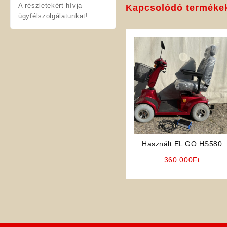
A részletekért hívja
Kapcsolódó terméke
ügyfélszolgálatunkat!
Használt EL GO HS580
Elektromos Rokkantkocsi
360 000
Ft