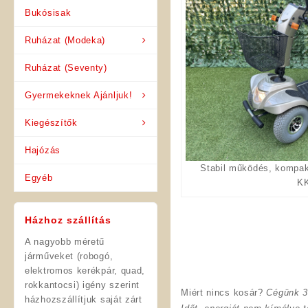
Bukósisak
Ruházat (Modeka)
Ruházat (Seventy)
Gyermekeknek Ajánljuk!
Kiegészítők
Hajózás
Stabil működés, kompak
Egyéb
KK
Házhoz szállítás
A nagyobb méretű
járműveket (robogó,
elektromos kerékpár, quad,
rokkantocsi) igény szerint
Miért nincs kosár?
Cégünk 3
házhozszállítjuk saját zárt