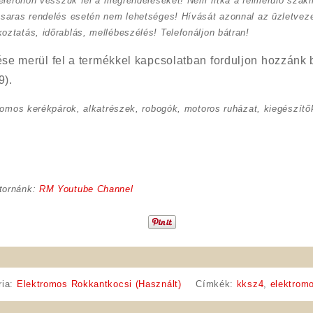
elefonon vesszük fel a megrendeléseket! Nem ritka a felmerülő szak
saras rendelés esetén nem lehetséges! Hívását azonnal az üzletveze
ztatás, időrablás, mellébeszélés! Telefonáljon bátran!
se merül fel a termékkel kapcsolatban forduljon hozzánk 
9).
romos kerékpárok, alkatrészek, robogók, motoros ruházat, kiegészítők
tornánk:
RM Youtube Channel
ria:
Elektromos Rokkantkocsi (Használt)
Címkék:
kksz4
,
elektrom