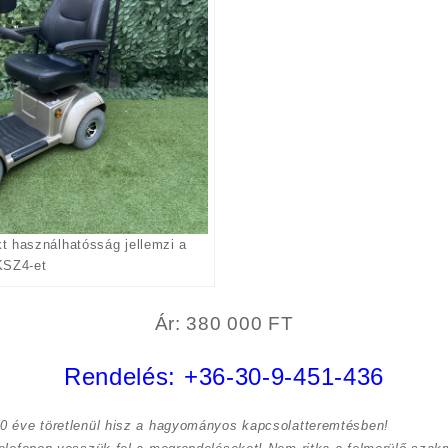
t használhatósság jellemzi a
SZ4-et
Ár: 380 000 FT
Rendelés:
+36-30-9-451-436
0 éve töretlenül hisz a hagyományos kapcsolatteremtésben!