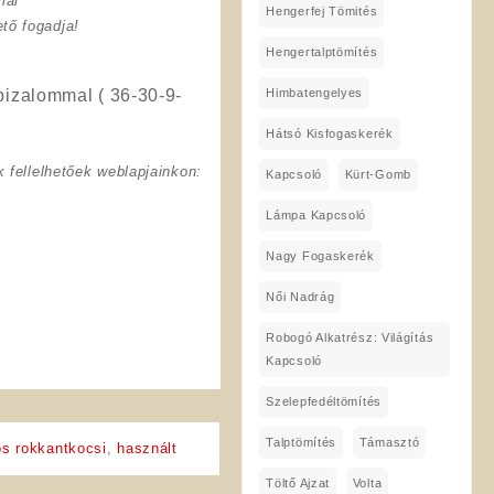
mai
Hengerfej Tömités
tő fogadja!
Hengertalptömítés
Himbatengelyes
bizalommal ( 36-30-9-
Hátsó Kisfogaskerék
 fellelhetőek weblapjainkon:
Kapcsoló
Kürt-Gomb
Lámpa Kapcsoló
Nagy Fogaskerék
Női Nadrág
Robogó Alkatrész: Világítás
Kapcsoló
Szelepfedéltömítés
Talptömítés
Támasztó
os rokkantkocsi
,
használt
Töltő Ajzat
Volta