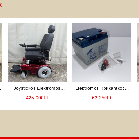
k
Joystickos Elektromos
Elektromos Rokkantkocsi
Rokkantkocsi (B-4220/V)
Akkumulátor: RITAR 12V
425 000
Ft
62 250
Ft
50Ah