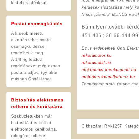
Időt, energiát nem kímélve
t
kisteherautónkkal.
kérdések tisztázása mely ko
Nincs „zenélő” MENÜS várako
Postai csomagküldés
Bármilyen további kérdé
A kisebb méretű
451-436 ; 36-66-444-99
alkatrészeket postai
csomagküldéssel
Ez is érdekelheti Önt! Elekt
rendelhetik meg.
rekordmotor.hu
A 14h-ig leadott
rekordmobil.hu
rendeléseket még aznap
elektromos-kerekparbolt.hu
postára adjuk, így akár
motorkerekparalkatresz.hu
másnap Önnél lehet.
Termékbemutató Yotube csa
Biztosítás elektromos
rollerre és kerékpárra
Szaküzletükben már
biztosítást is köthet
Cikkszám:
RM-1257
Kategó
elektromos kerékpárra,
robogóra, rollerre!