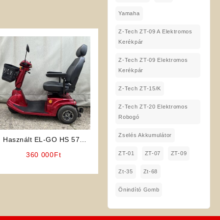
Yamaha
Z-Tech ZT-09 A Elektromos
Kerékpár
Z-Tech ZT-09 Elektromos
Kerékpár
Z-Tech ZT-15/K
Z-Tech ZT-20 Elektromos
Robogó
Zselés Akkumulátor
Használt EL-GO HS 570
Elektromos Rokkantkocsi
ZT-01
ZT-07
ZT-09
360 000
Ft
Zt-35
Zt-68
Önindító Gomb