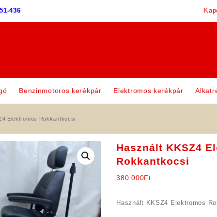
51-436
Kap
gó
Benzinmotoros kerékpár
Elektromos kerékpár
Alkatr
Z4 Elektromos Rokkantkocsi
Használt KKSZ4 E
Rokkantkocsi
380 000
Ft
Használt KKSZ4 Elektromos Ro