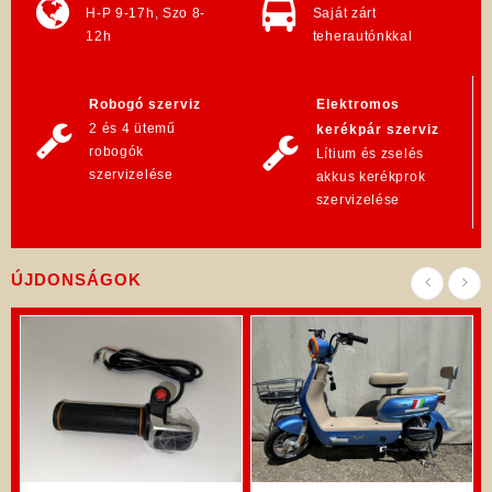
H-P 9-17h, Szo 8-
Saját zárt
12h
teherautónkkal
Robogó szerviz
Elektromos
2 és 4 ütemű
kerékpár szerviz
robogók
Lítium és zselés
szervizelése
akkus kerékprok
szervizelése
ÚJDONSÁGOK