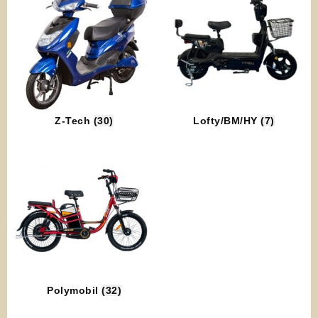
Z-Tech
(30)
Lofty/BM/HY
(7)
Polymobil
(32)