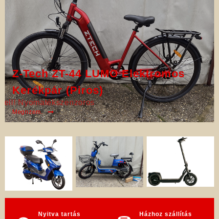
Z-Tech ZT-44 LUMO Elektromos
Kerékpár (Piros)
2026-os Modell! Nyomatékszenzoros
Megnzem.
Nyitva tartás
Házhoz szállítás