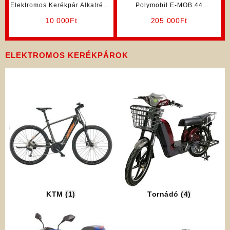
 Alkatrész:
Polymobil E-MOB 44
Polymobil E-MOB 4
zkar
Elektromos Robogó (Kék
Elektromos Robogó (K
205 000
Ft
205 000
Ft
Színben)
Barna Színben)
ELEKTROMOS KERÉKPÁROK
KTM
(1)
Tornádó
(4)