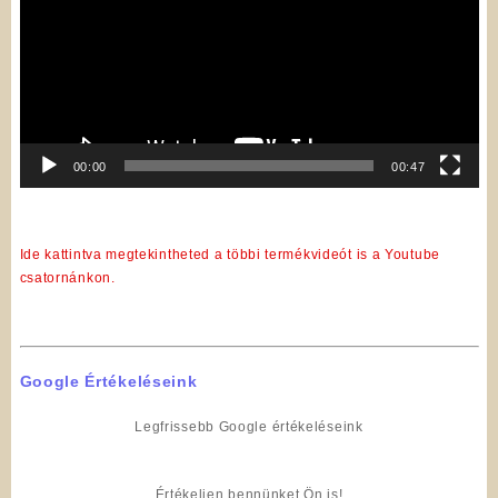
00:00
00:47
Ide kattintva megtekintheted a többi termékvideót is a Youtube
csatornánkon.
Google Értékeléseink
Legfrissebb Google értékeléseink
Értékeljen bennünket Ön is!