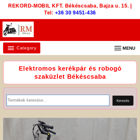
Skip
REKORD-MOBIL KFT. Békéscsaba, Bajza u. 15. |
to
Tel:
+36 30 9451-436
content
Category
MENU
Elektromos kerékpár és robogó
szaküzlet Békéscsaba
Keresés
a
Keresés
következőre: