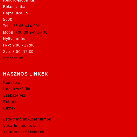
Rekord-Mobil Kft.
Békéscsaba,
Bajza utca 15.
5600
Tel:
+36 66 444-999
Mobil:
+36 30 9451-436
Nyitvatartás:
H-P: 9:00 - 17:00
Szo: 8:00 -12:00
Impressum
HASZNOS LINKEK
Kapcsolat
Házhozszállítás
Szakszerviz
Rólunk
Cikkek
Letölthető dokumentumok
Vásárlói tájékoztató
Youtube termékvideók