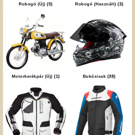
Robogó (Új)
(5)
Robogó (Használt)
(3)
Motorkerékpár (Új)
(1)
Bukósisak
(38)