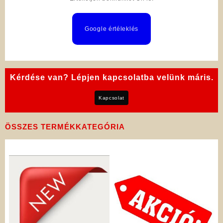
Google értéleklés
Kérdése van? Lépjen kapcsolatba velünk máris.
Kapcsolat
ÖSSZES TERMÉKKATEGÓRIA