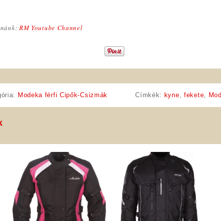
rnánk:
RM Youtube Channel
gória:
Modeka férfi Cipők-Csizmák
Címkék:
kyne
,
fekete
,
Mod
k