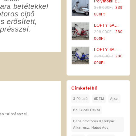
Polymobil E-
379
Jármű (Kék-
is:
ra betétekkel
Original
MOB 40/A
379 000
Ft
339
000Ft.
Szürke)
339
toros cipő
price
Elektromos
Current
000
Ft
000Ft.
 erősített,
was:
Háromkerekű
price
LOFTY 6A
379
Jármű (Fehér-
is:
présszel.
Original
Tetra
299 000
Ft
280
000Ft.
Szürke)
339
price
Elektromos
Current
000
Ft
000Ft.
was:
Kerékpár
price
LOFTY 6A
299
(Piros
is:
Original
Tetra
299 000
Ft
280
000Ft.
Színben)
280
price
Elektromos
Current
000
Ft
000Ft.
was:
Kerékpár
price
299
(Kék
is:
000Ft.
Színben)
280
Címkefelhő
000Ft.
ő
3 Pólusú
6DZM
Ajzat
Bal Oldali Dekni
s talprésszel.
Benzinmotoros Kerékpár
Alkatrész: Hátsó Agy