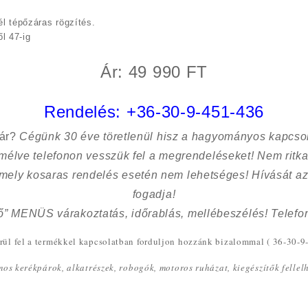
l tépőzáras rögzítés.
l 47-ig
Ár: 49 990 FT
Rendelés:
+36-30-9-451-436
sár?
Cégünk 30 éve töretlenül hisz a hagyományos kapcso
kímélve
telefonon vesszük fel a megrendeléseket! Nem ritk
 mely kosaras rendelés esetén nem lehetséges! Hívását az
fogadja!
ő” MENÜS várakoztatás, időrablás, mellébeszélés! Telefon
ül fel a termékkel kapcsolatban forduljon hozzánk bizalommal ( 36-30-9
omos kerékpárok, alkatrészek, robogók, motoros ruházat, kiegészítők felle