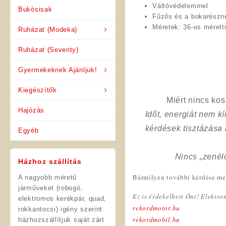
Váltóvédelemmel
Bukósisak
Fűzős és a bokarészné
Méretek: 36-os mérettő
Ruházat (Modeka)
Ruházat (Seventy)
Gyermekeknek Ajánljuk!
Kiegészítők
Miért nincs ko
Hajózás
Időt, energiát nem 
kérdések tisztázása
Egyéb
Nincs „zenél
Házhoz szállítás
Bármilyen további kérdése mer
A nagyobb méretű
járműveket (robogó,
Ez is érdekelheti Önt! Elektr
elektromos kerékpár, quad,
rekordmotor.hu
rokkantocsi) igény szerint
rekordmobil.hu
házhozszállítjuk saját zárt