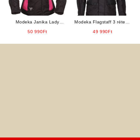
Modeka Janika Lady
Modeka Flagstaff 3 rétegű
g
(fekete-rózsaszín) Női
12 nyitható szellőzővel
50 990
Ft
49 990
Ft
három rétegű motoros
kabát