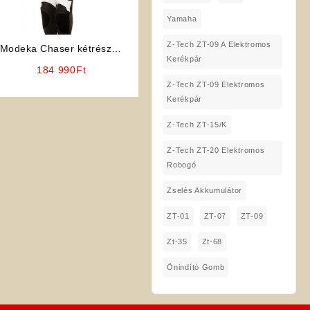
Yamaha
Z-Tech ZT-09 A Elektromos
Modeka Chaser kétrészes
Kerékpár
motoros bőrruha
184 990
Ft
Z-Tech ZT-09 Elektromos
Kerékpár
Z-Tech ZT-15/K
Z-Tech ZT-20 Elektromos
Robogó
Zselés Akkumulátor
ZT-01
ZT-07
ZT-09
Zt-35
Zt-68
Önindító Gomb