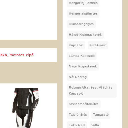
Hengerfej Tömités
Hengertalptömítés
Himbatengelyes
Hátsó Kisfogaskerék
Kapcsoló
Kürt-Gomb
eka
,
motoros cipő
Lámpa Kapcsoló
Nagy Fogaskerék
Női Nadrág
Robogó Alkatrész: Világítás
Kapcsoló
Szelepfedéltömítés
Talptömítés
Támasztó
Töltő Ajzat
Volta