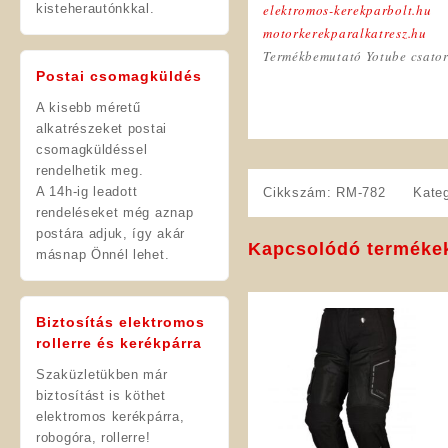
kisteherautónkkal.
elektromos-kerekparbolt.hu
motorkerekparalkatresz.hu
Termékbemutató Yotube csato
Postai csomagküldés
A kisebb méretű
alkatrészeket postai
csomagküldéssel
rendelhetik meg.
A 14h-ig leadott
Cikkszám:
RM-782
Kate
rendeléseket még aznap
postára adjuk, így akár
Kapcsolódó terméke
másnap Önnél lehet.
Biztosítás elektromos
rollerre és kerékpárra
Szaküzletükben már
biztosítást is köthet
elektromos kerékpárra,
robogóra, rollerre!