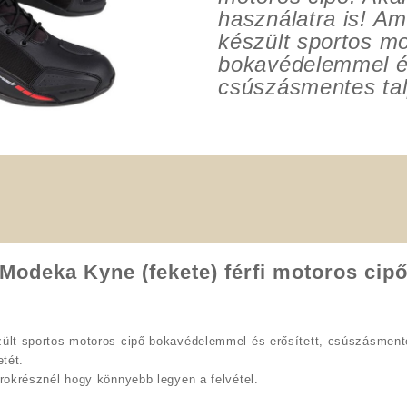
használatra is!
Ama
készült sportos mo
bokavédelemmel és
csúszásmentes tal
Modeka Kyne (fekete) férfi motoros cip
ült sportos motoros cipő bokavédelemmel és erősített, csúszásmente
etét.
rokrésznél hogy könnyebb legyen a felvétel.