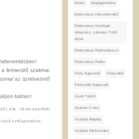
Dekni
Dugógarnitúra
Elektromos Háromkerekű
Elektromos Kerékpár
Alkatrész: Litiumos Töltő
Ajzat
Elektromos Rokkantkocsi
latteremtésben!
Elektromos Roller
a a felmerülő szakmai
Fény Kapcsoló
Fényváltó
onnal az üzletvezető
Fényváltó Kapcsoló
áljon bátran!
Gumi Tömlő
Gyerek Cross
-451-436 ; 36-66-444-999).
Gyújtás Alaplap
lhetőek weblapjainkon:
Gyújtás Elektronika