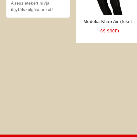
A részletekért hívja
ügyfélszolgálatunkat!
Modeka Khao Air (fekete)
hálós férfi motoros nadrá
69 990
Ft