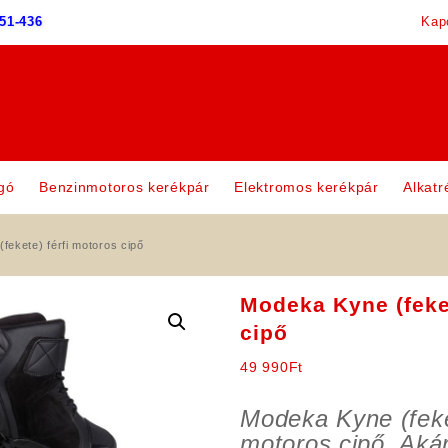
51-436
Kap
gó
Benzinmotoros kerékpár
Elektromos kerékpár
Alkatr
fekete) férfi motoros cipő
Modeka Kyne (feket
cipő
49 990
Ft
Modeka Kyne (feket
motoros cipő. Akár