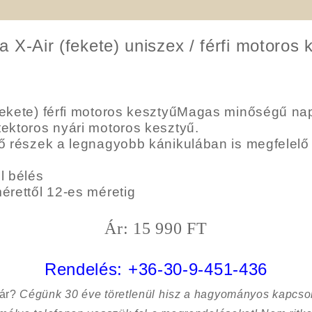
 X-Air (fekete) uniszex / férfi motoros 
fekete) férfi motoros kesztyűMagas minőségű na
ektoros nyári motoros kesztyű.
ő részek a legnagyobb kánikulában is megfelelő 
l bélés
érettől 12-es méretig
Ár: 15 990 FT
Rendelés:
+36-30-9-451-436
sár?
Cégünk 30 éve töretlenül hisz a hagyományos kapcso