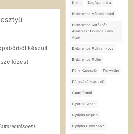
Dekni
Dugógarnitúra
Elektromos Háromkerekű
kesztyű
Elektromos Kerékpár
Alkatrész: Litiumos Töltő
Ajzat
ppabőrből készült
Elektromos Rokkantkocsi
Elektromos Roller
szellőzést
Fény Kapcsoló
Fényváltó
Fényváltó Kapcsoló
Gumi Tömlő
Gyerek Cross
Gyújtás Alaplap
latteremtésben!
Gyújtás Elektronika