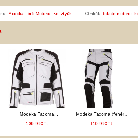
ria:
Modeka Férfi Motoros Kesztyűk
Címkék:
fekete motoros k
k
s
Modeka Tacoma
Modeka Tacoma (fehér)
(fehér/fekete) motoros
férfi motoros nadrág
109 990
Ft
110 990
Ft
kabát