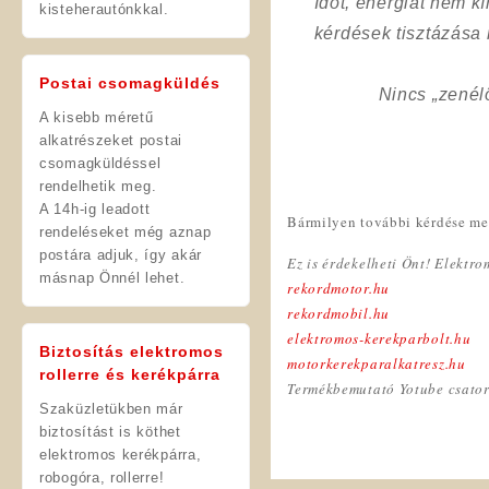
Időt, energiát nem 
kisteherautónkkal.
kérdések tisztázása
Postai csomagküldés
Nincs „zenél
A kisebb méretű
alkatrészeket postai
csomagküldéssel
rendelhetik meg.
A 14h-ig leadott
Bármilyen további kérdése mer
rendeléseket még aznap
postára adjuk, így akár
Ez is érdekelheti Önt! Elektr
másnap Önnél lehet.
rekordmotor.hu
rekordmobil.hu
elektromos-kerekparbolt.hu
Biztosítás elektromos
motorkerekparalkatresz.hu
rollerre és kerékpárra
Termékbemutató Yotube csato
Szaküzletükben már
biztosítást is köthet
elektromos kerékpárra,
robogóra, rollerre!