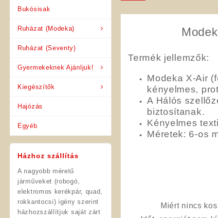
Bukósisak
Ruházat (Modeka)
Modeka
Ruházat (Seventy)
Termék jellemzők:
Gyermekeknek Ajánljuk!
Modeka X-Air (
Kiegészítők
kényelmes, prot
A Hálós szellőz
Hajózás
biztosítanak.
Kényelmes texti
Egyéb
Méretek: 6-os m
Házhoz szállítás
A nagyobb méretű
járműveket (robogó,
elektromos kerékpár, quad,
rokkantocsi) igény szerint
Miért nincs ko
házhozszállítjuk saját zárt