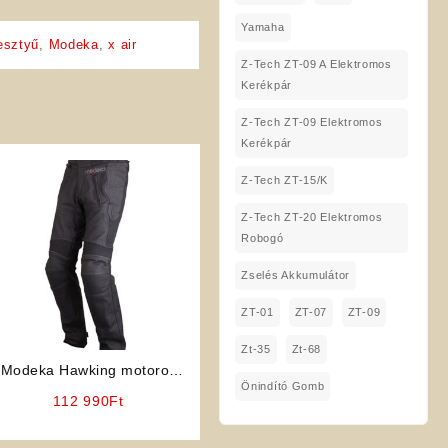
Yamaha
esztyű
,
Modeka
,
x air
Z-Tech ZT-09 A Elektromos
Kerékpár
Z-Tech ZT-09 Elektromos
Kerékpár
Z-Tech ZT-15/K
Z-Tech ZT-20 Elektromos
Robogó
Zselés Akkumulátor
ZT-01
ZT-07
ZT-09
Zt-35
Zt-68
Modeka Hawking motoros
Önindító Gomb
bőrnadrág
112 990
Ft