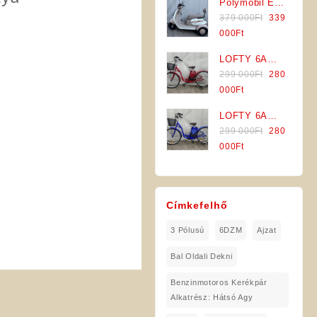
Polymobil E-
379
Jármű (Kék-
is:
Original
MOB 40/A
379 000
Ft
339
000Ft.
Szürke)
339
price
Elektromos
Current
000
Ft
000Ft.
was:
Háromkerekű
price
LOFTY 6A
379
Jármű (Fehér-
is:
Original
Tetra
299 000
Ft
280
000Ft.
Szürke)
339
price
Elektromos
Current
000
Ft
000Ft.
was:
Kerékpár
price
LOFTY 6A
299
(Piros
is:
Original
Tetra
299 000
Ft
280
000Ft.
Színben)
280
price
Elektromos
Current
000
Ft
000Ft.
was:
Kerékpár
price
299
(Kék
is:
000Ft.
Színben)
280
Címkefelhő
000Ft.
3 Pólusú
6DZM
Ajzat
Bal Oldali Dekni
Benzinmotoros Kerékpár
Alkatrész: Hátsó Agy