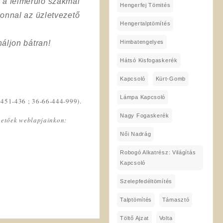
a a felmerülő szakmai
Hengerfej Tömités
onnal az üzletvezető
Hengertalptömítés
Himbatengelyes
áljon bátran!
Hátsó Kisfogaskerék
Kapcsoló
Kürt-Gomb
Lámpa Kapcsoló
-451-436 ; 36-66-444-999).
Nagy Fogaskerék
lhetőek weblapjainkon:
Női Nadrág
Robogó Alkatrész: Világítás
Kapcsoló
Szelepfedéltömítés
Talptömítés
Támasztó
Töltő Ajzat
Volta