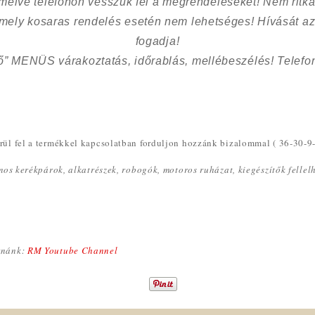
kímélve
telefonon vesszük fel a megrendeléseket! Nem ritk
 mely kosaras rendelés esetén nem lehetséges! Hívását az
fogadja!
ő” MENÜS várakoztatás, időrablás, mellébeszélés! Telefon
ül fel a termékkel kapcsolatban forduljon hozzánk bizalommal ( 36-30-9
omos kerékpárok, alkatrészek, robogók, motoros ruházat, kiegészítők felle
rnánk:
RM Youtube Channel