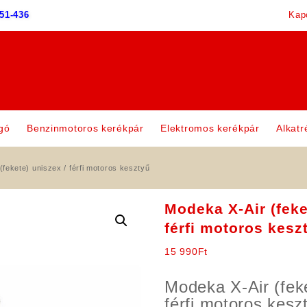
51-436
Kap
gó
Benzinmotoros kerékpár
Elektromos kerékpár
Alkatr
fekete) uniszex / férfi motoros kesztyű
Modeka X-Air (feke
férfi motoros kesz
15 990
Ft
Modeka X-Air (feke
férfi motoros kesz