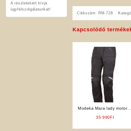
A részletekért hívja
ügyfélszolgálatunkat!
Cikkszám:
RM-728
Kategó
Kapcsolódó terméke
Modeka Mara lady motoro
nadrág
35 990
Ft