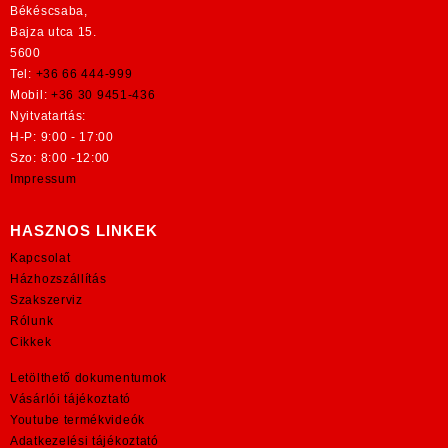
Békéscsaba,
Bajza utca 15.
5600
Tel:
+36 66 444-999
Mobil:
+36 30 9451-436
Nyitvatartás:
H-P: 9:00 - 17:00
Szo: 8:00 -12:00
Impressum
HASZNOS LINKEK
Kapcsolat
Házhozszállítás
Szakszerviz
Rólunk
Cikkek
Letölthető dokumentumok
Vásárlói tájékoztató
Youtube termékvideók
Adatkezelési tájékoztató