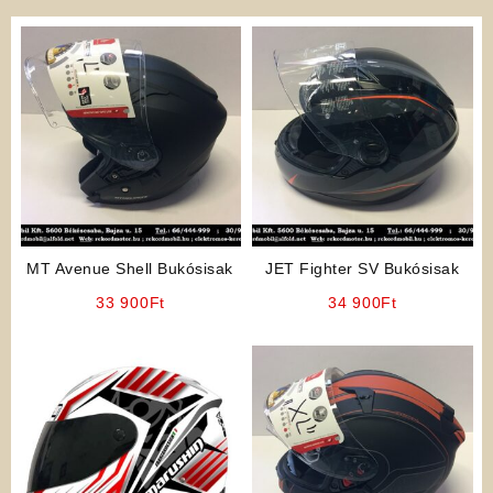
MT Avenue Shell Bukósisak
JET Fighter SV Bukósisak
33 900
Ft
34 900
Ft