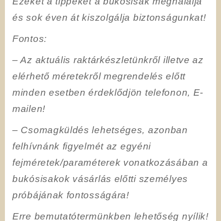
Ezeket a tippeket a bukósisak meghálálja
és sok éven át kiszolgálja biztonságunkat!
Fontos
:
–
Az aktuális raktárkészletünkről illetve az
elérhető méretekről megrendelés előtt
minden esetben érdeklődjön telefonon, E-
mailen!
– Csomagküldés lehetséges, azonban
felhívnánk figyelmét
az egyéni
fejméretek/paraméterek vonatkozásában a
bukósisakok vásárlás előtti személyes
próbájának fontosságára!
Erre bemutatótermünkben lehetőség nyílik!