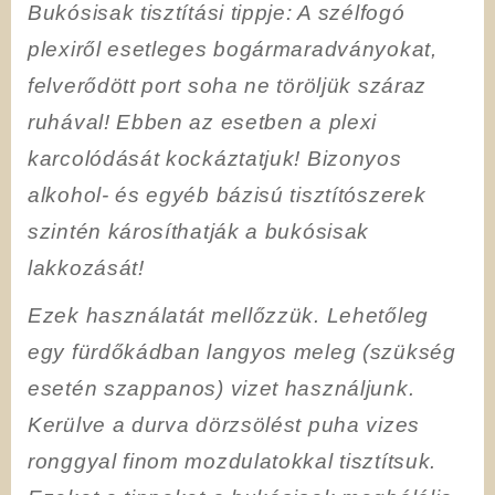
Bukósisak tisztítási tippje
: A szélfogó
plexiről esetleges bogármaradványokat,
felverődött port soha ne töröljük száraz
ruhával! Ebben az esetben a plexi
karcolódását kockáztatjuk! Bizonyos
alkohol- és egyéb bázisú tisztítószerek
szintén károsíthatják a bukósisak
lakkozását!
Ezek használatát mellőzzük. Lehetőleg
egy fürdőkádban langyos meleg (szükség
esetén szappanos) vizet használjunk.
Kerülve a durva dörzsölést puha vizes
ronggyal finom mozdulatokkal tisztítsuk.