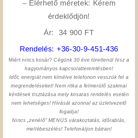
– Elérhető méretek: Kérem
érdeklődjön!
Ár: 34 900 FT
Rendelés:
+36-30-9-451-436
Miért nincs kosár?
Cégünk 30 éve töretlenül hisz a
hagyományos kapcsolatteremtésben!
Időt, energiát nem kímélve
telefonon vesszük fel a
megrendeléseket! Nem ritka a felmerülő szakmai
kérdések tisztázása mely kosaras rendelés esetén
nem lehetséges! Hívását azonnal az üzletvezető
fogadja!
Nincs „zenélő” MENÜS várakoztatás, időrablás,
mellébeszélés! Telefonáljon bátran!