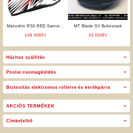
Marushin RS3 RED Samurai
MT Blade SV Bukósisak
üvegszálas bukósisak
149 000
Ft
33 000
Ft
Házhoz szállítás
Postai csomagküldés
Biztosítás elektromos rollerre és kerékpárra
AKCIÓS TERMÉKEK
Címkefelhő