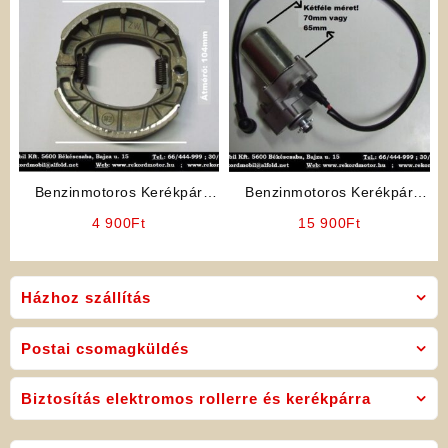
Benzinmotoros Kerékpár
Benzinmotoros Kerékpár
Alkatrész: Fékpofa (Nagy)
Alkatrész: Komplett Önindító
4 900
Ft
15 900
Ft
Házhoz szállítás
Postai csomagküldés
Biztosítás elektromos rollerre és kerékpárra