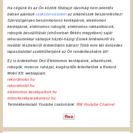
Ha cégünk és az Ön közötti földrajzi távolság nem jelentős
bátran ajánljuk
szakszervizünket
az alkatrészek beszereléshez!
Szervizigényes benzinmotoros kerékpárok, elektromos
kerékpárok, elektromos robogók, elektromos rokkantkocsik,
robogók beszállítását (elsősorban Békés megyében) saját
teherautónkkal vállaljuk háztól-házig! Ennek feltételeiről és
további részleteiről érdeklődjön bátran! Több mint két évtizedes
tapasztalattal szakműhelyünk az Ön rendelkezésére áll!
Ez is érdekelheti Önt! Elektromos kerékpárok, alkatrészek,
robogók, motoros ruházat, kiegészítők fellelhetőek a Rekord
Mobil Kft. weblapjain:
rekordmotor.hu
rekordmobil.hu
elektromos-kerekparbolt.hu
motorkerekparalkatresz.hu
Termékbemutató Youtube csatornánk:
RM Youtube Channel