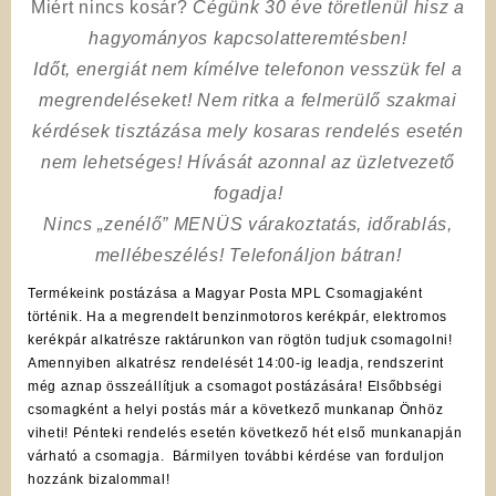
Miért nincs kosár?
Cégünk 30 éve töretlenül hisz a
hagyományos kapcsolatteremtésben!
Időt, energiát nem kímélve
telefonon vesszük fel a
megrendeléseket! Nem ritka a felmerülő szakmai
kérdések tisztázása mely kosaras rendelés esetén
nem lehetséges! Hívását azonnal az üzletvezető
fogadja!
Nincs „zenélő” MENÜS várakoztatás, időrablás,
mellébeszélés! Telefonáljon bátran!
Termékeink postázása a Magyar Posta MPL Csomagjaként
történik. Ha a megrendelt benzinmotoros kerékpár, elektromos
kerékpár alkatrésze raktárunkon van rögtön tudjuk csomagolni!
Amennyiben alkatrész rendelését 14:00-ig leadja, rendszerint
még aznap összeállítjuk a csomagot postázására! Elsőbbségi
csomagként a helyi postás már a következő munkanap Önhöz
viheti! Pénteki rendelés esetén következő hét első munkanapján
várható a csomagja. Bármilyen további kérdése van forduljon
hozzánk bizalommal!