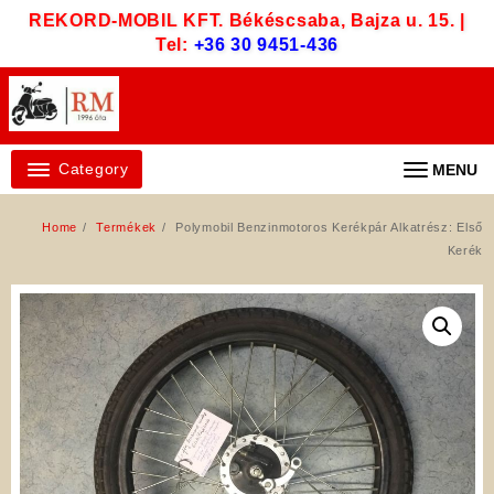
Skip
REKORD-MOBIL KFT. Békéscsaba, Bajza u. 15. |
to
Tel:
+36 30 9451-436
content
Category
MENU
Home
Termékek
Polymobil Benzinmotoros Kerékpár Alkatrész: Első
Kerék