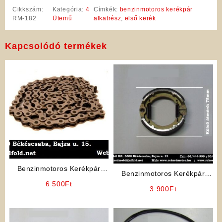
Cikkszám:
Kategória:
4
Címkék:
benzinmotoros kerékpár
RM-182
Ütemű
alkatrész
,
első kerék
Kapcsolódó termékek
Benzinmotoros Kerékpár
Benzinmotoros Kerékpár
Alkatrész: Lánc
6 500
Ft
Alkatrész: Fékpofa (Kicsi)
3 900
Ft