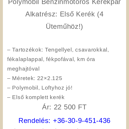
Polymobil Benzinmotoros Kerékpár
Alkatrész:
Első Kerék (4
Üteműhöz!)
–
Tartozékok
: Tengellyel, csavarokkal,
fékalaplappal, fékpofával, km óra
meghajtóval
–
Méretek
: 22×2.125
– Polymobil, Loftyhoz jó!
– Első komplett kerék
Ár: 22 500 FT
Rendelés:
+36-30-9-451-436