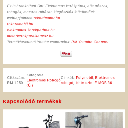
Ez is érdekelheti Önt! Elektromos kerékpárok, alkatrészek,
robogók, motoros ruházat, kiegészítők fellelhetőek
weblapjainkon:
rekordmotor.hu
rekordmobil.hu
elektromos-kerekparbolt.hu
motorkerekparalkatresz.hu
Termékbemutató Yotube csatornánk:
RM Youtube Channel
Kategória:
Cikkszám:
Címkék:
Polymobil
,
Elektromos
Elektromos Robogó
RM-1250
robogó
,
fehér szín
,
E-MOB 36
(Új)
Kapcsolódó termékek