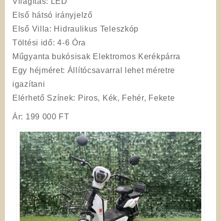
Világítás
: LED
Első hátsó irányjelző
Első Villa
: Hidraulikus Teleszkóp
Töltési
idő
: 4-6 Óra
Műgyanta bukósisak Elektromos Kerékpárra
Egy héjméret: Állítócsavarral lehet méretre
igazítani
Elérhető Színek:
Piros, Kék, Fehér, Fekete
Ár: 199 000 FT