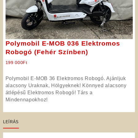
Polymobil E-MOB 036 Elektromos
Robogó (Fehér Színben)
199 000
Ft
Polymobil E-MOB 36 Elektromos Robogó. Ajánljuk
alacsony Uraknak, Hölgyeknek! Könnyed alacsony
átlépésű Elektromos Robogó! Társ a
Mindennapokhoz!
LEÍRÁS