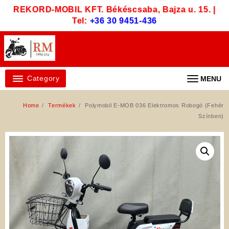
Skip
REKORD-MOBIL KFT. Békéscsaba, Bajza u. 15. |
to
Tel:
+36 30 9451-436
content
Category
MENU
Home
Termékek
Polymobil E-MOB 036 Elektromos Robogó (Fehér
Színben)