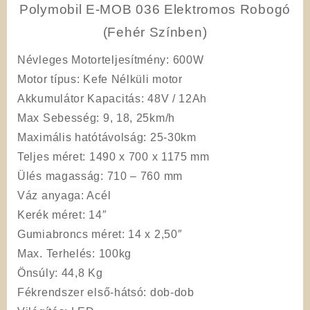
Polymobil E-MOB 036 Elektromos Robogó
(Fehér Színben)
Névleges Motorteljesítmény
: 600W
Motor típu
s: Kefe Nélküli motor
Akkumulátor Kapacitás
: 48V / 12Ah
Max Sebesség
: 9, 18, 25km/h
Maximális
hatótávolság
: 25-30km
Teljes méret
: 1490 x 700 x 1175 mm
Ülés
magasság
: 710 – 760 mm
Váz anyaga
: Acél
Kerék méret
: 14″
Gumiabroncs
méret
: 14 x 2,50″
Max. Terhelés
: 100kg
Önsúly
: 44,8 Kg
Fékrendszer
első-hátsó: dob-dob