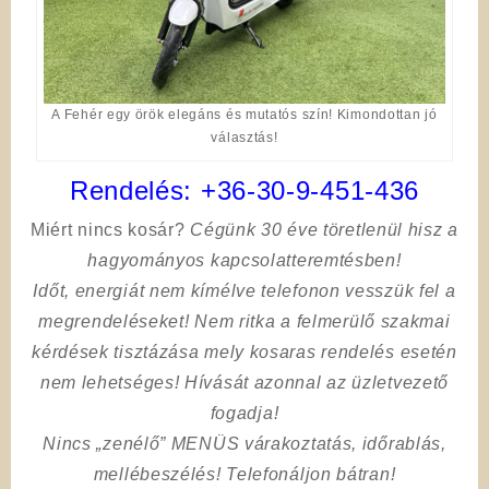
A Fehér egy örök elegáns és mutatós szín! Kimondottan jó
választás!
Rendelés:
+36-30-9-451-436
Miért nincs kosár?
Cégünk 30 éve töretlenül hisz a
hagyományos kapcsolatteremtésben!
Időt, energiát nem kímélve
telefonon vesszük fel a
megrendeléseket! Nem ritka a felmerülő szakmai
kérdések tisztázása mely kosaras rendelés esetén
nem lehetséges! Hívását azonnal az üzletvezető
fogadja!
Nincs „zenélő” MENÜS várakoztatás, időrablás,
mellébeszélés! Telefonáljon bátran!