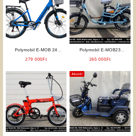
Polymobil E-MOB 24
Polymobil E-MOB23
Elektromos Kerékpár (Kék
Elektromos Kerékpár (Kék
279 000
Ft
265 000
Ft
Színben)
Színben)
Akció!