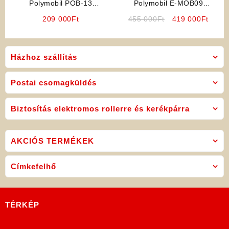
Polymobil POB-13
Polymobil E-MOB09
Elektromos Kerékpár (Bordó)
Kétszemélyessé Alakítható
Original
Curre
209 000
Ft
455 000
Ft
419 000
Ft
!!ELFOGYOTT!!
Elektromos Háromkerekű
price
price
(Kék)
was:
is:
455
419
Házhoz szállítás
000Ft.
000Ft
Postai csomagküldés
Biztosítás elektromos rollerre és kerékpárra
AKCIÓS TERMÉKEK
Címkefelhő
TÉRKÉP