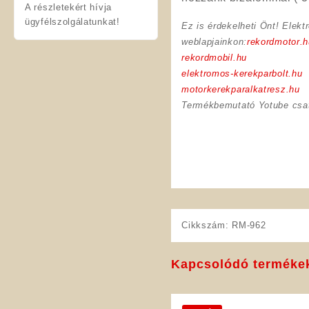
A részletekért hívja
ügyfélszolgálatunkat!
Ez is érdekelheti Önt! Elekt
weblapjainkon:
rekordmotor.h
rekordmobil.hu
elektromos-kerekparbolt.hu
motorkerekparalkatresz.hu
Termékbemutató Yotube csa
Cikkszám:
RM-962
Kapcsolódó terméke