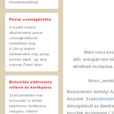
kisteherautónkkal.
Postai csomagküldés
A kisebb méretű
alkatrészeket postai
csomagküldéssel
rendelhetik meg.
A 14h-ig leadott
Miért nincs ko
rendeléseket még aznap
Időt, energiát nem 
postára adjuk, így akár
másnap Önnél lehet.
kérdések tisztázása
Nincs „zenél
Biztosítás elektromos
rollerre és kerékpárra
Beüzemelési költség
: 
Szaküzletükben már
hozzánk.
Szakszervizü
biztosítást is köthet
átvizsgálását az átadá
elektromos kerékpárra,
robogóra, rollerre!
hozzánk bizalommal ( 3