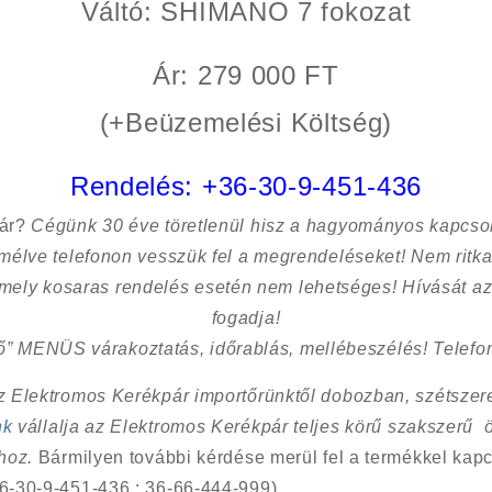
Váltó
: SHIMANO 7 fokozat
Ár: 279 000 FT
(+Beüzemelési Költség)
Rendelés:
+36-30-9-451-436
sár?
Cégünk 30 éve töretlenül hisz a hagyományos kapcso
kímélve
telefonon vesszük fel a megrendeléseket! Nem ritk
 mely kosaras rendelés esetén nem lehetséges! Hívását az
fogadja!
ő” MENÜS várakoztatás, időrablás, mellébeszélés! Telefon
Az Elektromos Kerékpár importőrünktől dobozban, szétszere
nk
vállalja az Elektromos Kerékpár teljes körű szakszerű 
shoz.
Bármilyen további kérdése merül fel a termékkel kapc
6-30-9-451-436 ; 36-66-444-999).