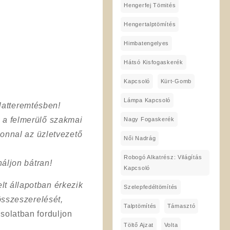
Hengerfej Tömités
Hengertalptömítés
Himbatengelyes
Hátsó Kisfogaskerék
Kapcsoló
Kürt-Gomb
Lámpa Kapcsoló
latteremtésben!
a a felmerülő szakmai
Nagy Fogaskerék
onnal az üzletvezető
Női Nadrág
Robogó Alkatrész: Világítás
áljon bátran!
Kapcsoló
lt állapotban érkezik
Szelepfedéltömítés
összeszerelését,
Talptömítés
Támasztó
solatban forduljon
Töltő Ajzat
Volta