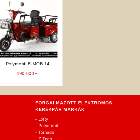
Polymobil E-MOB 14
Elektromos Háromkerekű /
490 000
Ft
Teherhordó ELFOGYOTT
FORGALMAZOTT ELEKTROMOS
KERÉKPÁR MÁRKÁK
-
Lofty
-
Polymobil
-
Tornádó
-
Z-Tech