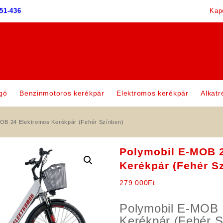
51-436
Kap
gó
Benzinmotoros kerékpár
Elektromos kerékpár
Alkatr
MOB 24 Elektromos Kerékpár (Fehér Színben)
Polymobil E-MOB 
Kerékpár (Fehér S
279 000
Ft
Polymobil E-MOB 
Kerékpár (Fehér S