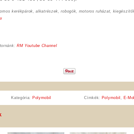
romos kerékpárok, alkatrészek, robogók, motoros ruházat, kiegészítők
u
tornánk:
RM Youtube Channel
Kategória:
Polymobil
Címkék:
Polymobil
,
E-Mo
k