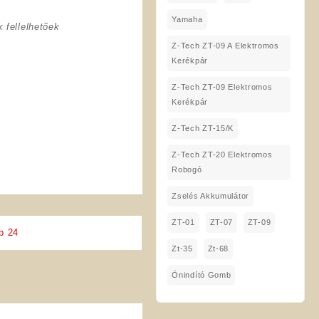
Yamaha
 fellelhetőek
Z-Tech ZT-09 A Elektromos
Kerékpár
Z-Tech ZT-09 Elektromos
Kerékpár
Z-Tech ZT-15/K
Z-Tech ZT-20 Elektromos
Robogó
Zselés Akkumulátor
ZT-01
ZT-07
ZT-09
b 24
Zt-35
Zt-68
Önindító Gomb