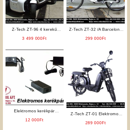
Z-Tech ZT-96 4 kerekű
Z-Tech ZT-32 /A Barcelona
Moped Autó
Elektromos Kerékpár (Fehér)
3 499 000
Ft
299 000
Ft
Elektromos kerékpár
Z-Tech ZT-01 Elektromos
akkumulátor töltő 24V
12 000
Ft
Kerékpár (Fekete színben)
289 000
Ft
(Kategória: L1e-B 25km/h)