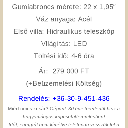
Gumiabroncs mérete:
22 x 1,95″
Váz anyaga:
Acél
Első villa:
Hidraulikus teleszkóp
Világítás:
LED
Töltési idő:
4-6 óra
Ár: 279 000 FT
(+Beüzemelési Költség)
Rendelés:
+36-30-9-451-436
Miért nincs kosár?
Cégünk 30 éve töretlenül hisz a
hagyományos kapcsolatteremtésben!
Időt, energiát nem kímélve
telefonon vesszük fel a