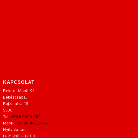
KAPCSOLAT
Rekord-Mobil Kft.
Békéscsaba,
Bajza utca 15.
5600
Tel:
+36 66 444-999
Mobil:
+36 30 9451-436
Nyitvatartás:
H-P: 9:00 - 17:00