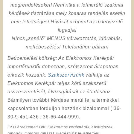
megrendeléseket! Nem ritka a felmerülő szakmai
kérdések tisztázása mely kosaras rendelés esetén
nem lehetséges! Hívását azonnal az üzletvezető
fogadja!
Nincs „zenélő” MENÜS várakoztatás, időrablás,
mellébeszélés! Telefonáljon bátran!
Beüzemelési költség
: Az Elektromos Kerékpár
importőrünktől dobozban, szétszerelt állapotban
érkezik hozzánk.
Szakszervizünk
vállalja az
Elektromos Kerékpár teljes körű szakszerű
összeszerelését, átvizsgálását az átadáshoz.
Bármilyen további kérdése merül fel a termékkel
kapcsolatban forduljon hozzánk bizalommal ( 36-
30-9-451-436 ; 36-66-444-999).
Ez is érdekelheti Önt! Elektromos kerékpárok, alkatrészek,
robogók, motoros ruházat, kiegészítők fellelhetőek