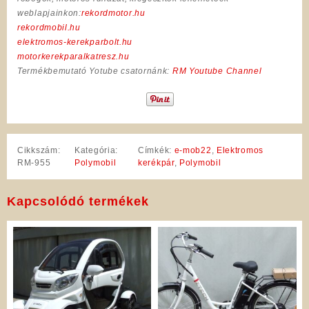
weblapjainkon:
rekordmotor.hu
rekordmobil.hu
elektromos-kerekparbolt.hu
motorkerekparalkatresz.hu
Termékbemutató Yotube csatornánk:
RM Youtube Channel
Cikkszám:
Kategória:
Címkék:
e-mob22
,
Elektromos
RM-955
Polymobil
kerékpár
,
Polymobil
Kapcsolódó termékek