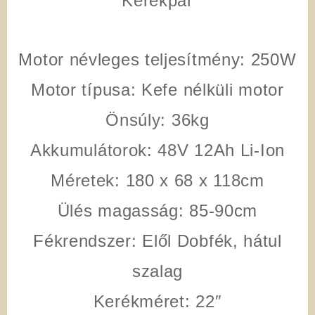
Kerékpár
Motor névleges teljesítmény:
250W
Motor típusa:
Kefe nélküli motor
Önsúly:
36kg
Akkumulátorok:
48V 12Ah Li-Ion
Méretek:
180 x 68 x 118cm
Ülés magasság:
85-90cm
Fékrendszer:
Elől Dobfék, hátul
szalag
Kerékméret:
22″