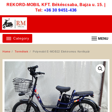
Skip
REKORD-MOBIL KFT. Békéscsaba, Bajza u. 15. |
to
Tel:
+36 30 9451-436
content
Category
MENU
Home
Termékek
Polymobil E-MOB22 Elektromos Kerékpár