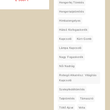
Hengerfej Tömités
Hengertalptömítés
Himbatengelyes
Hátsó Kisfogaskerék
Kapcsoló
Kürt-Gomb
Lámpa Kapcsoló
Nagy Fogaskerék
Női Nadrág
Robogó Alkatrész: Világítás
Kapcsoló
Szelepfedéltömítés
Talptömítés
Támasztó
Töltő Ajzat
Volta