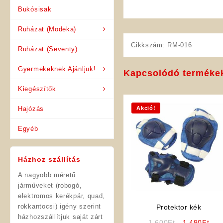
Bukósisak
Ruházat (Modeka)
Cikkszám:
RM-016
Ruházat (Seventy)
Gyermekeknek Ajánljuk!
Kapcsolódó terméke
Kiegészítők
Hajózás
Akció!
Egyéb
Házhoz szállítás
A nagyobb méretű
járműveket (robogó,
elektromos kerékpár, quad,
rokkantocsi) igény szerint
Protektor kék
házhozszállítjuk saját zárt
Original
Cur
1 600
Ft
1 490
Ft