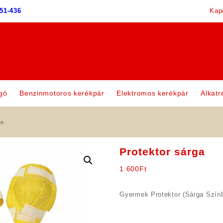
51-436
Kap
gó
Benzinmotoros kerékpár
Elektromos kerékpár
Alkatr
ga
Protektor sárga
1 600
Ft
Gyermek Protektor (Sárga Szín