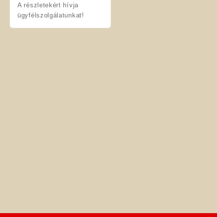
A részletekért hívja
ügyfélszolgálatunkat!