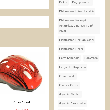
Dekni
Dugógarnitúra
Elektromos Háromkerekű
Elektromos Kerékpár
Alkatrész: Litiumos Töltő
Ajzat
Elektromos Rokkantkocsi
Elektromos Roller
Fény Kapcsoló
Fényváltó
Fényváltó Kapcsoló
Gumi Tömlő
Gyerek Cross
Gyújtás Alaplap
Piros Sisak
Gyújtás Elektronika
2 500
Ft