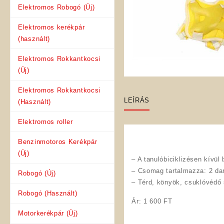
Elektromos Robogó (Új)
Elektromos kerékpár
(használt)
Elektromos Rokkantkocsi
(Új)
Elektromos Rokkantkocsi
LEÍRÁS
(Használt)
Elektromos roller
Benzinmotoros Kerékpár
(Új)
– A tanulóbiciklizésen kívü
– Csomag tartalmazza: 2 dar
Robogó (Új)
– Térd, könyök, csuklóvédő 
Robogó (Használt)
Ár: 1 600 FT
Motorkerékpár (Új)