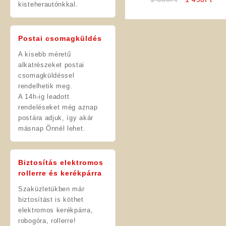
kisteherautónkkal.
price
pric
was:
is:
1
1
Postai csomagküldés
600Ft.
490
A kisebb méretű
alkatrészeket postai
csomagküldéssel
rendelhetik meg.
A 14h-ig leadott
rendeléseket még aznap
postára adjuk, így akár
másnap Önnél lehet.
Biztosítás elektromos
rollerre és kerékpárra
Szaküzletükben már
biztosítást is köthet
elektromos kerékpárra,
robogóra, rollerre!