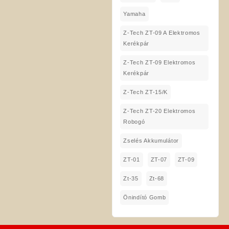
Yamaha
Z-Tech ZT-09 A Elektromos
Kerékpár
Z-Tech ZT-09 Elektromos
Kerékpár
Z-Tech ZT-15/K
Z-Tech ZT-20 Elektromos
Robogó
Zselés Akkumulátor
ZT-01
ZT-07
ZT-09
Zt-35
Zt-68
Önindító Gomb