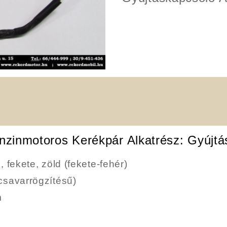
nzinmotoros Kerékpár Alkatrész: Gyújtá
, fekete, zöld (fekete-fehér)
csavarrögzítésű)
m