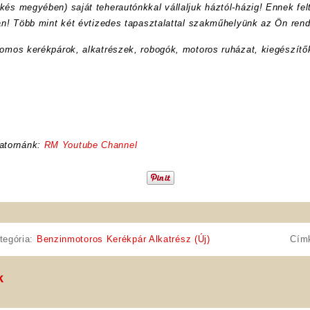
kés megyében) saját teherautónkkal vállaljuk háztól-házig! Ennek felt
ran! Több mint két évtizedes tapasztalattal szakműhelyünk az Ön rend
romos kerékpárok, alkatrészek, robogók, motoros ruházat, kiegészítő
atornánk:
RM Youtube Channel
tegória:
Benzinmotoros Kerékpár Alkatrész (Új)
Cím
k