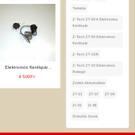
Yamaha
Z-Tech ZT-09 A Elektromos
Kerékpár
Z-Tech ZT-09 Elektromos
Kerékpár
Z-Tech ZT-15/K
Z-Tech ZT-20 Elektromos
Elektromos Kerékpár
Robogó
Gyújtáskapcsoló általános
4 500
Ft
Zselés Akkumulátor
ZT-01
ZT-07
ZT-09
Zt-35
Zt-68
Önindító Gomb