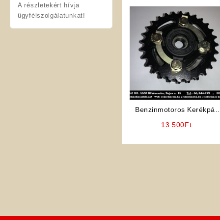
A részletekért hívja
ügyfélszolgálatunkat!
Benzinmotoros Kerékpár
Alkatrész: Hátsó agy
13 500
Ft