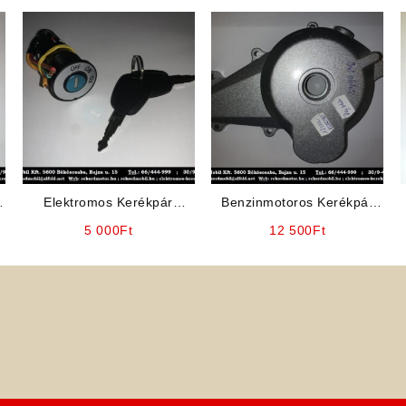
Elektromos Kerékpár
Benzinmotoros Kerékpár
Alkatrész: Gyújtáskapcsoló
Alkatrész: bal oldali dekni
5 000
Ft
12 500
Ft
(Bepattintós „nagyfejű”)