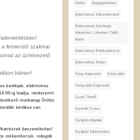
Dekni
Dugógarnitúra
Elektromos Háromkerekű
Elektromos Kerékpár
Alkatrész: Litiumos Töltő
latteremtésben!
Ajzat
a a felmerülő szakmai
Elektromos Rokkantkocsi
onnal az üzletvezető
Elektromos Roller
áljon bátran!
Fény Kapcsoló
Fényváltó
Fényváltó Kapcsoló
os kerékpár, elektromos
4:00-ig leadja, rendszerint
Gumi Tömlő
 következő munkanap Önhöz
további kérdése van
Gyerek Cross
Gyújtás Alaplap
lkatrészek beszereléshez!
Gyújtás Elektronika
os rokkantkocsik, robogók