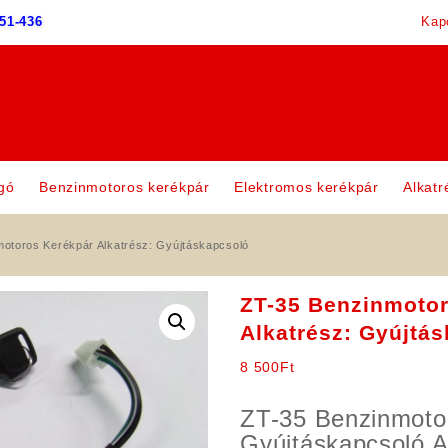
51-436
Kap
gó
Benzinmotoros kerékpár
Elektromos kerékpár
Alkatr
otoros Kerékpár Alkatrész: Gyújtáskapcsoló
ZT-35 Benzinmoto
Alkatrész: Gyújtá
8 500
Ft
ZT-35 Benzinmoto
Gyújtáskapcsoló A