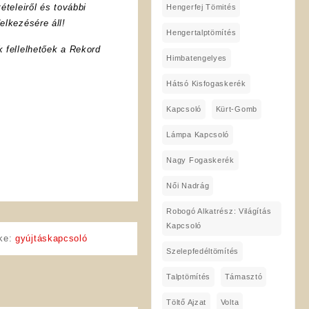
ételeiről és további
Hengerfej Tömités
elkezésére áll!
Hengertalptömítés
k fellelhetőek a Rekord
Himbatengelyes
Hátsó Kisfogaskerék
Kapcsoló
Kürt-Gomb
Lámpa Kapcsoló
Nagy Fogaskerék
Női Nadrág
Robogó Alkatrész: Világítás
Kapcsoló
ke:
gyújtáskapcsoló
Szelepfedéltömítés
Talptömítés
Támasztó
Töltő Ajzat
Volta