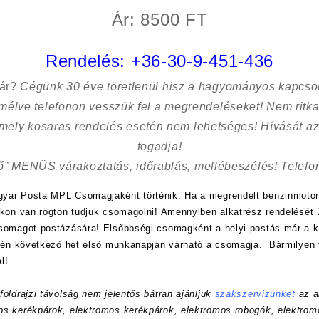
Ár: 8500 FT
Rendelés:
+36-30-9-451-436
sár?
Cégünk 30 éve töretlenül hisz a hagyományos kapcso
kímélve
telefonon vesszük fel a megrendeléseket! Nem ritk
 mely kosaras rendelés esetén nem lehetséges! Hívását az
fogadja!
ő” MENÜS várakoztatás, időrablás, mellébeszélés! Telefon
yar Posta MPL Csomagjaként történik. Ha a megrendelt benzinmotor
nkon van rögtön tudjuk csomagolni! Amennyiben alkatrész rendelését 1
csomagot postázására! Elsőbbségi csomagként a helyi postás már a
etén következő hét első munkanapján várható a csomagja. Bármilyen 
l!
öldrajzi távolság nem jelentős bátran ajánljuk
szakszervizünket
az a
s kerékpárok, elektromos kerékpárok, elektromos robogók, elektrom