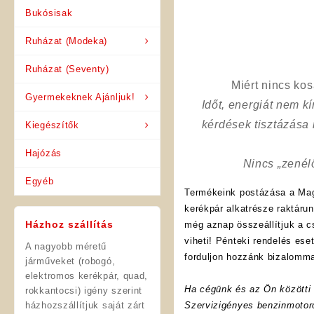
Bukósisak
Ruházat (Modeka)
Ruházat (Seventy)
Miért nincs ko
Gyermekeknek Ajánljuk!
Időt, energiát nem 
kérdések tisztázása
Kiegészítők
Hajózás
Nincs „zenél
Egyéb
Termékeink postázása a Mag
kerékpár alkatrésze raktáru
Házhoz szállítás
még aznap összeállítjuk a 
viheti! Pénteki rendelés es
A nagyobb méretű
forduljon hozzánk bizalomma
járműveket (robogó,
elektromos kerékpár, quad,
Ha cégünk és az Ön közötti f
rokkantocsi) igény szerint
házhozszállítjuk saját zárt
Szervizigényes benzinmotoro