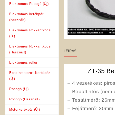
Elektromos Robogó (Új)
Elektromos kerékpár
(használt)
Elektromos Rokkantkocsi
(Új)
Elektromos Rokkantkocsi
LEÍRÁS
(Használt)
Elektromos roller
ZT-35 Be
Benzinmotoros Kerékpár
(Új)
– 4 vezetékes: piros
Robogó (Új)
– Bepattintós (nem 
Robogó (Használt)
– Testátmérő: 26m
– Fejátmérő: 30mm
Motorkerékpár (Új)