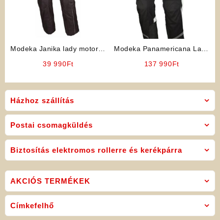
Modeka Janika lady motoros
Modeka Panamericana Lady
nadrág
(fehér) motoros nadrág
39 990
Ft
137 990
Ft
Házhoz szállítás
Postai csomagküldés
Biztosítás elektromos rollerre és kerékpárra
AKCIÓS TERMÉKEK
Címkefelhő