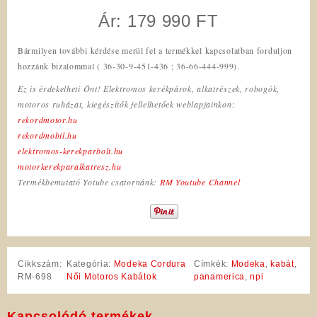
Ár: 179 990 FT
Bármilyen további kérdése merül fel a termékkel kapcsolatban forduljon
hozzánk bizalommal ( 36-30-9-451-436 ; 36-66-444-999).
Ez is érdekelheti Önt! Elektromos kerékpárok, alkatrészek, robogók,
motoros ruházat, kiegészítők fellelhetőek weblapjainkon:
rekordmotor.hu
rekordmobil.hu
elektromos-kerekparbolt.hu
motorkerekparalkatresz.hu
Termékbemutató Yotube csatornánk:
RM Youtube Channel
Cikkszám:
Kategória:
Modeka Cordura
Címkék:
Modeka
,
kabát
,
RM-698
Női Motoros Kabátok
panamerica
,
npi
Kapcsolódó termékek