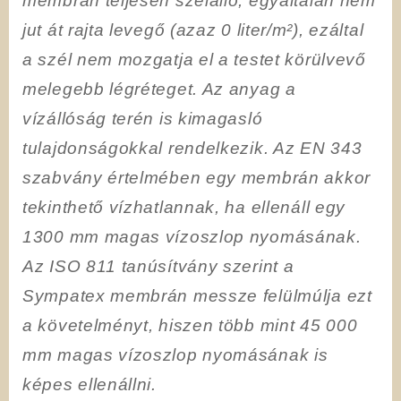
membrán teljesen szélálló, egyáltalán nem
jut át rajta levegő (azaz 0 liter/m²), ezáltal
a szél nem mozgatja el a testet körülvevő
melegebb légréteget. Az anyag a
vízállóság terén is kimagasló
tulajdonságokkal rendelkezik. Az EN 343
szabvány értelmében egy membrán akkor
tekinthető vízhatlannak, ha ellenáll egy
1300 mm magas vízoszlop nyomásának.
Az ISO 811 tanúsítvány szerint a
Sympatex membrán messze felülmúlja ezt
a követelményt, hiszen több mint 45 000
mm magas vízoszlop nyomásának is
képes ellenállni.