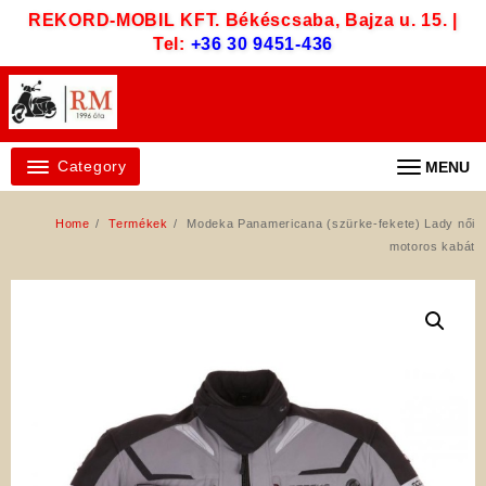
Skip
REKORD-MOBIL KFT. Békéscsaba, Bajza u. 15. |
to
Tel:
+36 30 9451-436
content
Category
MENU
Home
Termékek
Modeka Panamericana (szürke-fekete) Lady női
motoros kabát