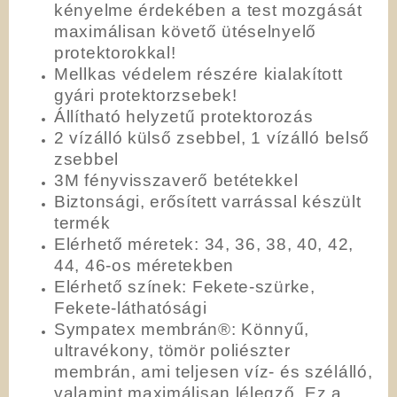
kényelme érdekében a test mozgását
maximálisan követő ütéselnyelő
protektorokkal!
Mellkas védelem részére kialakított
gyári protektorzsebek!
Állítható helyzetű protektorozás
2 vízálló külső zsebbel, 1 vízálló belső
zsebbel
3M fényvisszaverő betétekkel
Biztonsági, erősített varrással készült
termék
Elérhető méretek: 34, 36, 38, 40, 42,
44, 46-os méretekben
Elérhető színek: Fekete-szürke,
Fekete-láthatósági
Sympatex membrán®: Könnyű,
ultravékony, tömör poliészter
membrán, ami teljesen víz- és szélálló,
valamint maximálisan lélegző. Ez a