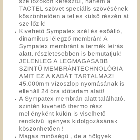
szellőzőkön keresztül, hanem a
TACTEL szövet speciális szövésének
köszönhetően a teljes külső részén át
szellőzik!
Kivehető Sympatex szél és esőálló,
dinamikus lélegző membrán! A
Sympatex membránt a termék leírás
alatt, részletesebben is bemutatjuk!
JELENLEG A LEGMAGASABB
SZINTŰ MEMBRÁNTECHNOLÓGIA
AMIT EZ A KABÁT TARTALMAZ!
45.000mm vízoszlop nyomásának is
ellenáll 24 óra időtartam alatt!
A Sympatex membrán alatt található,
szintén kivehető thermo rész
mellényként külön is viselhető
rendkívűl igényes kidolgozásának
köszönhetően !
Magas minőségű , de a hölgyek