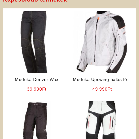
Modeka Denver Wax
Modeka Upswing hálós férfi
motoros farmer
motoros kabát
39 990
Ft
49 990
Ft