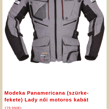
Modeka Panamericana (szürke-
fekete) Lady női motoros kabát
179 990
Ft