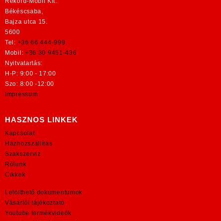
Rekord-Mobil Kft.
Békéscsaba,
Bajza utca 15.
5600
Tel:
+36 66 444-999
Mobil:
+36 30 9451-436
Nyitvatartás:
H-P: 9:00 - 17:00
Szo: 8:00 -12:00
Impressum
HASZNOS LINKEK
Kapcsolat
Házhozszállítás
Szakszerviz
Rólunk
Cikkek
Letölthető dokumentumok
Vásárlói tájékoztató
Youtube termékvideók