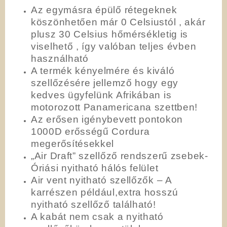
Az egymásra épülő rétegeknek
köszönhetően már 0 Celsiustól , akár
plusz 30 Celsius hőmérsékletig is
viselhető , így valóban teljes évben
használható
A termék kényelmére és kiváló
szellőzésére jellemző hogy egy
kedves ügyfelünk Afrikában is
motorozott Panamericana szettben!
Az erősen igénybevett pontokon
1000D erősségű Cordura
megerősítésekkel
„Air Draft” szellőző rendszerű zsebek-
Óriási nyitható hálós felület
Air vent nyitható szellőzők – A
karrészen például,extra hosszú
nyitható szellőző található!
A kabát nem csak a nyitható