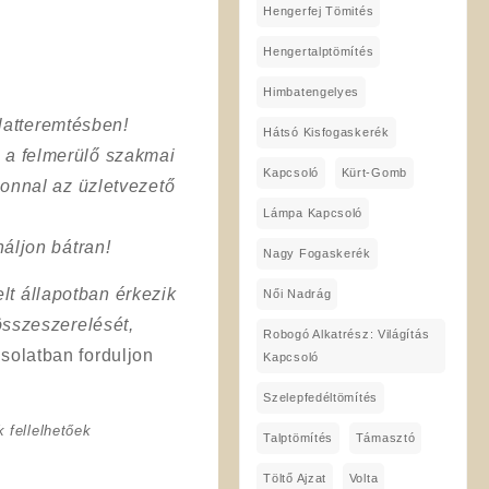
Hengerfej Tömités
Hengertalptömítés
Himbatengelyes
latteremtésben!
Hátsó Kisfogaskerék
a a felmerülő szakmai
Kapcsoló
Kürt-Gomb
onnal az üzletvezető
Lámpa Kapcsoló
áljon bátran!
Nagy Fogaskerék
lt állapotban érkezik
Női Nadrág
összeszerelését,
Robogó Alkatrész: Világítás
solatban forduljon
Kapcsoló
Szelepfedéltömítés
 fellelhetőek
Talptömítés
Támasztó
Töltő Ajzat
Volta