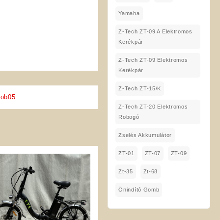
Yamaha
Z-Tech ZT-09 A Elektromos
Kerékpár
Z-Tech ZT-09 Elektromos
Kerékpár
Z-Tech ZT-15/K
mob05
Z-Tech ZT-20 Elektromos
Robogó
Zselés Akkumulátor
ZT-01
ZT-07
ZT-09
Zt-35
Zt-68
Önindító Gomb