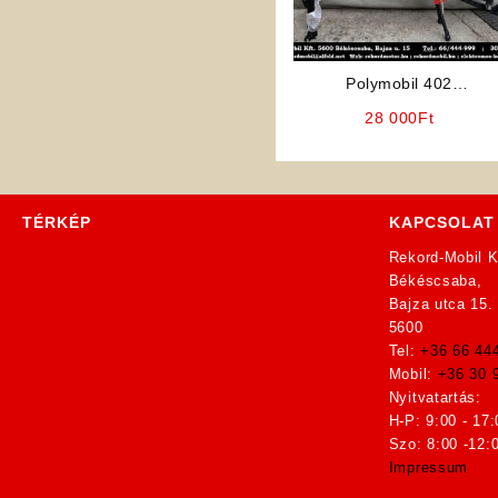
Polymobil 402
Benzinmotoros Kerékpár
28 000
Ft
Váz (Piros)
TÉRKÉP
KAPCSOLAT
Rekord-Mobil K
Békéscsaba,
Bajza utca 15.
5600
Tel:
+36 66 44
Mobil:
+36 30 
Nyitvatartás:
H-P: 9:00 - 17:
Szo: 8:00 -12:
Impressum