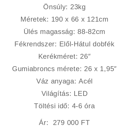
Önsúly:
23kg
Méretek:
190 x 66 x 121cm
Ülés magasság:
88-82cm
Fékrendszer:
Elől-Hátul dobfék
Kerékméret:
26″
Gumiabroncs mérete:
26 x 1,95″
Váz anyaga:
Acél
Világítás:
LED
Töltési idő:
4-6 óra
Ár: 279 000 FT