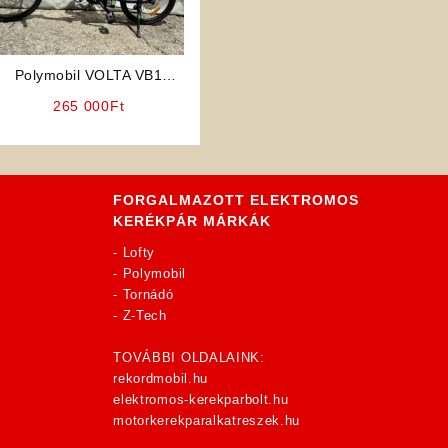
Polymobil VOLTA VB1
Elektromos Kerékpár
265 000
Ft
(Fekete)
FORGALMAZOTT ELEKTROMOS
KERÉKPÁR MÁRKÁK
-
Lofty
-
Polymobil
-
Tornádó
-
Z-Tech
TOVÁBBI OLDALAINK:
rekordmobil.hu
elektromos-kerekparbolt.hu
motorkerekparalkatreszek.hu