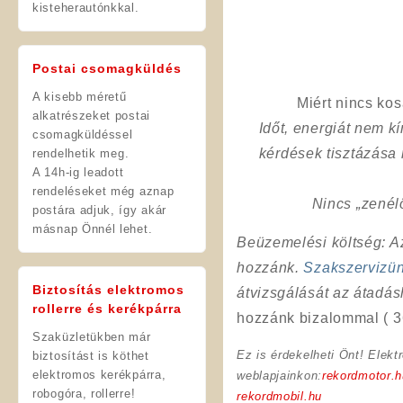
kisteherautónkkal.
Postai csomagküldés
A kisebb méretű
Miért nincs ko
alkatrészeket postai
Időt, energiát nem 
csomagküldéssel
kérdések tisztázása
rendelhetik meg.
A 14h-ig leadott
rendeléseket még aznap
Nincs „zenél
postára adjuk, így akár
másnap Önnél lehet.
Beüzemelési költség
: 
hozzánk.
Szakszervizü
Biztosítás elektromos
átvizsgálását az átadá
rollerre és kerékpárra
hozzánk bizalommal ( 3
Szaküzletükben már
Ez is érdekelheti Önt! Elekt
biztosítást is köthet
elektromos kerékpárra,
weblapjainkon:
rekordmotor.h
robogóra, rollerre!
rekordmobil.hu