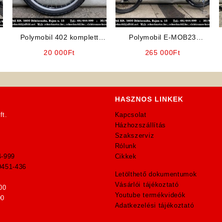
Polymobil 402 komplett
Polymobil E-MOB23
első kerék
Elektromos Kerékpár (Kék
20 000
Ft
265 000
Ft
Színben)
HASZNOS LINKEK
ft.
Kapcsolat
Házhozszállítás
Szakszerviz
Rólunk
4-999
Cikkek
9451-436
Letölthető dokumentumok
Vásárlói tájékoztató
00
Youtube termékvideók
00
Adatkezelési tájékoztató