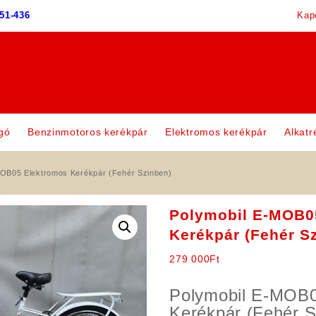
51-436
Kap
gó
Benzinmotoros kerékpár
Elektromos kerékpár
Alkatr
MOB05 Elektromos Kerékpár (Fehér Szinben)
Polymobil E-MOB0
Kerékpár (Fehér S
279 000
Ft
Polymobil E-MOB0
Kerékpár (Fehér S