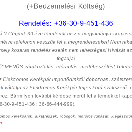
(+Beüzemelési Költség)
Rendelés:
+36-30-9-451-436
sár?
Cégünk 30 éve töretlenül hisz a hagyományos kapcso
kímélve
telefonon vesszük fel a megrendeléseket! Nem ritk
 mely kosaras rendelés esetén nem lehetséges! Hívását az
fogadja!
ő” MENÜS várakoztatás, időrablás, mellébeszélés! Telefon
Az Elektromos Kerékpár importőrünktől dobozban, szétszere
nk
vállalja az Elektromos Kerékpár teljes körű szakszerű 
shoz.
Bármilyen további kérdése merül fel a termékkel kapc
6-30-9-451-436 ; 36-66-444-999).
romos kerékpárok, alkatrészek, robogók, motoros ruházat, kiegészítők
u